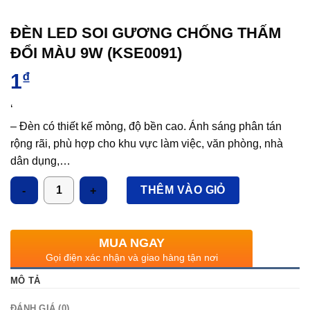
ĐÈN LED SOI GƯƠNG CHỐNG THẤM
ĐỔI MÀU 9W (KSE0091)
1
₫
‘
– Đèn có thiết kế mỏng, độ bền cao. Ánh sáng phân tán
rộng rãi, phù hợp cho khu vực làm việc, văn phòng, nhà
dân dụng,…
– Thân đèn làm bằng nhựa cao cấp.
Số lượng
THÊM VÀO GIỎ
– Sản phẩm được thiết kế và sản xuất theo tiêu chuẩn
quốc tế IEC 60598.
– Sử dụng đui sứ cao cấp E27.
MUA NGAY
/O: Chụp trắng đục. /T: Chụp trắng trong.
Gọi điện xác nhận và giao hàng tận nơi
/W: Đế màu trắng. /N: Đế màu nâu. /B: Đế màu đen
MÔ TẢ
ĐÁNH GIÁ (0)