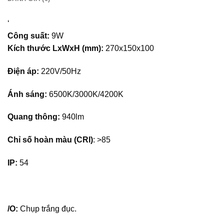
‘
Công suất:
9W
Kích thước LxWxH (mm):
270x150x100
Điện áp:
220V/50Hz
Ánh sáng:
6500K/3000K/4200K
Quang thông:
940lm
Chỉ số hoàn màu (CRI)
: >85
IP:
54
/O:
Chụp trắng đục.