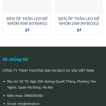
ĐÈN ỐP TRẦN LED ĐẾ
ĐÈN ỐP TRẦN LED ĐẾ
NHÔM 45W (KFB0451)
NHÔM 24W (KFB0242)
1
₫
1
₫
Về chúng tôi
CÔNG TY TNHH THƯƠNG MẠI VÀ DỊCH VỤ VNJ VIỆT NAM
Địa chỉ: Số 78, Ngõ 159, đường Quyết Thắng, Phường Yên
Nghĩa, Quận Hà Đông, Hà Nội
Điện thoại:
0906264362
Email:
info@elmall.vn