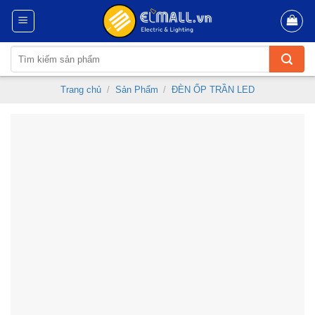
Skip
to
content
Tìm
kiếm:
Trang chủ
/
Sản Phẩm
/
ĐÈN ỐP TRẦN LED