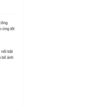
 công
p ứng tốt
nổi bật
n bổ ánh