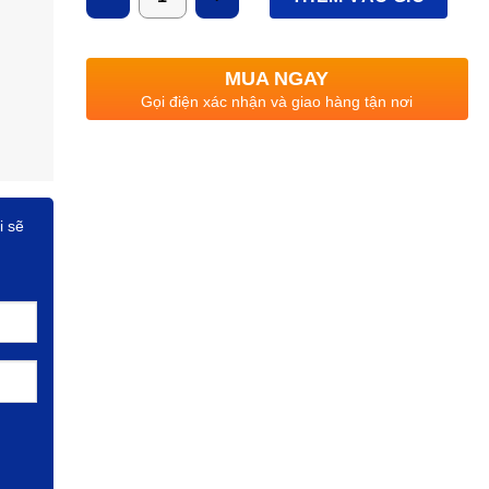
Quang thông
: 11400lm
CRI
: >85
MUA NGAY
HSCS
: >0.9
Gọi điện xác nhận và giao hàng tận nơi
i sẽ