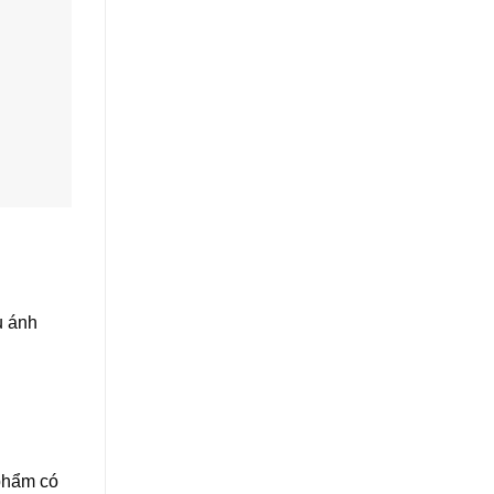
u ánh
 phẩm có