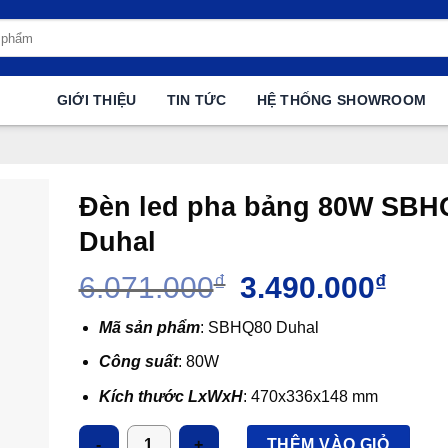
GIỚI THIỆU
TIN TỨC
HỆ THỐNG SHOWROOM
Đèn led pha bảng 80W SBH
Duhal
Giá
Giá
6.071.000
₫
3.490.000
₫
gốc
hiện
là:
tại
Mã sản phẩm
: SBHQ80 Duhal
6.071.000₫.
là:
Công suất
: 80W
3.490
Kích thước LxWxH
: 470x336x148 mm
Ánh sáng
: 5700K
Số lượng
THÊM VÀO GIỎ