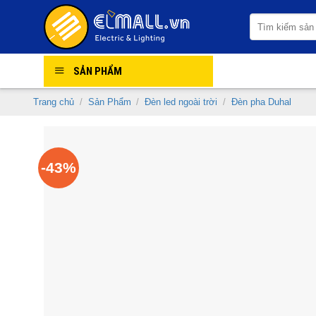
Skip
Tìm
to
kiếm:
content
SẢN PHẨM
Trang chủ
/
Sản Phẩm
/
Đèn led ngoài trời
/
Đèn pha Duhal
-43%