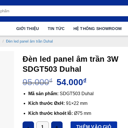
GIỚI THIỆU
TIN TỨC
HỆ THỐNG SHOWROOM
l
/
Đèn led panel âm trần Duhal
Đèn led panel âm trần 3W
SDGT503 Duhal
Giá
Giá
95.000
₫
54.000
₫
gốc
hiện
là:
tại
Mã sản phẩm:
SDGT503 Duhal
95.000₫.
là:
Kích thước ØxH:
91×22 mm
54.000₫.
Kích thước khoét lỗ:
Ø75 mm
Công suất:
3W
Số lượng
THÊM VÀO GIỎ