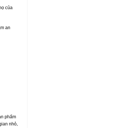
thọ của
ẩm an
sản phẩm
gian nhỏ,