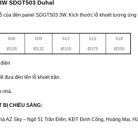
n 3W SDGT503 Duhal
t lỗ của đèn panel SDGT503 3W. Kích thước lỗ khoét tương ứng 
506
509
512
515
518
Ø105
Ø132
Ø155
Ø175
Ø205
 điện
 đưa đèn lên lỗ khoét trần.
n nhà.
T BỊ CHIẾU SÁNG:
hà AZ Sky – Ngõ 51 Trần Điền, KĐT Định Công, Hoàng Mai, H