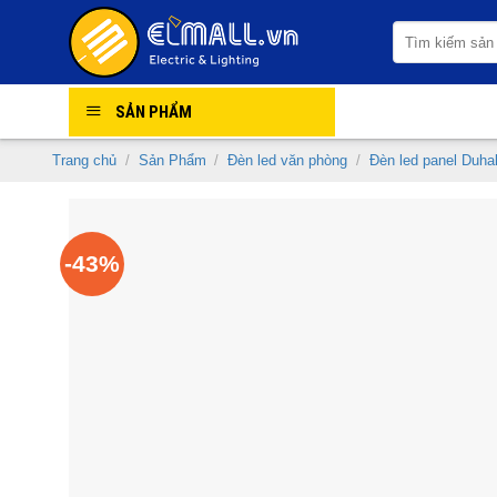
Skip
Tìm
to
kiếm:
content
SẢN PHẨM
Trang chủ
/
Sản Phẩm
/
Đèn led văn phòng
/
Đèn led panel Duha
-43%