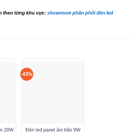
n theo từng khu vực:
showroom phân phối đèn led
-43%
ần 20W
Đèn led panel âm trần 9W