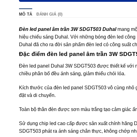
MÔ TẢ
ĐÁNH GIÁ (0)
Đèn led panel âm trần 3W SDGT503 Duhal
mang một
hiệu chiếu sáng Duhal. Với những bóng đèn led công s
Duhal đã cho ra đời sản phẩm đèn led có công suất c
Đặc điểm đèn led panel âm trần 3W SDGT
Đèn led panel Duhal 3W SDGT503 được thiết kế với m
chiều phân bố đều ánh sáng, giảm thiểu chói lóa.
Kích thước của đèn led panel SDGT503 vô cùng nhỏ 
đặt và di chuyển.
Toàn bộ thân đèn được sơn màu trắng tạo cảm giác ấm á
Sử dụng chip led cao cấp được sản xuất chính hãng 
SDGT503 phát ra ánh sáng chân thực, không chớp nháy