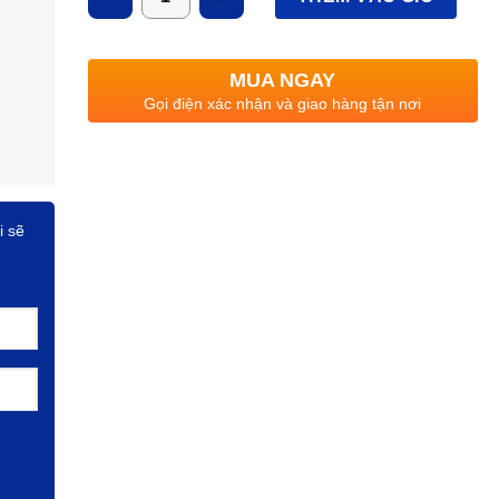
Ánh sáng:
3000K/ 6500K
Quang thông:
330lm
MUA NGAY
CRI
: >85
Gọi điện xác nhận và giao hàng tận nơi
Điện áp
: 220V/50Hz
i sẽ