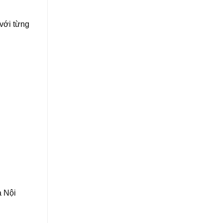
với từng
à Nội