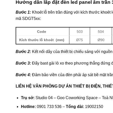
Hướng dẫn lắp đặt đèn led panel âm trầ
Bước 1:
Khoét lỗ trên trần đúng với kích thước khoé
mã SDGT5xx:
Code
503
504
Kích thước lỗ khoét (mm)
Ø75
Ø90
Bước 2:
Kết nối dây của thiết bị chiếu sáng với nguồn
Bước 3:
Đẩy bast gài lò xo theo phương thẳng đứng để
Bước 4:
Đảm bảo viền của đèn phải áp sát bề mặt trầ
LIÊN HỆ VĂN PHÒNG DỰ ÁN THIẾT BỊ ĐIỆN, THIẾ
Trụ sở:
Studio 04 – Goo Coworking Space – Toà N
Hotline:
0901 733 536 –
Tổng đài:
19002150