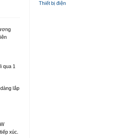
Thiết bị điện
ương
iên
i qua 1
 dàng lắp
3W
iếp xúc.