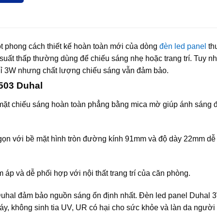
 phong cách thiết kế hoàn toàn mới của dòng
đèn led panel
th
uất thấp thường dùng để chiếu sáng nhẹ hoặc trang trí. Tuy nh
hỉ 3W nhưng chất lượng chiếu sáng vẫn đảm bảo.
503 Duhal
ặt chiếu sáng hoàn toàn phẳng bằng mica mờ giúp ánh sáng đ
gọn với bề mặt hình tròn đường kính 91mm và độ dày 22mm dễ
p và dễ phối hợp với nội thất trang trí của căn phòng.
Duhal đảm bảo nguồn sáng ổn định nhất. Đèn led panel Duhal 
, không sinh tia UV, UR có hại cho sức khỏe và làn da người t