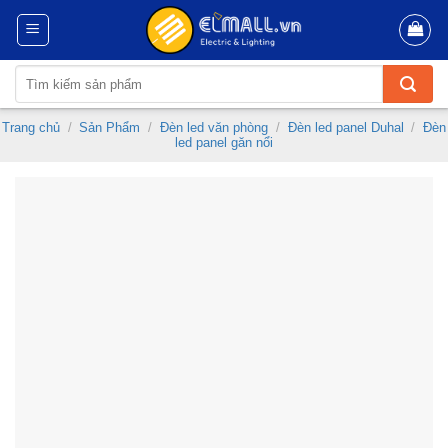
Skip
to
content
Tìm
kiếm:
Trang chủ
/
Sản Phẩm
/
Đèn led văn phòng
/
Đèn led panel Duhal
/
Đèn
led panel găn nổi