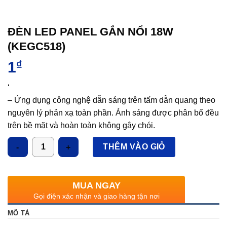
ĐÈN LED PANEL GẮN NỔI 18W
(KEGC518)
1
₫
‘
– Ứng dụng công nghệ dẫn sáng trên tấm dẫn quang theo
nguyên lý phản xạ toàn phần. Ánh sáng được phân bố đều
trên bề mặt và hoàn toàn không gây chói.
Số lượng
– Sử dụng chip LED chất lượng cao, tuổi thọ 50.000 giờ,
THÊM VÀO GIỎ
– Tiết kiệm 80% điện năng tiêu thụ so với đèn huỳnh
quang.
MUA NGAY
– Chỉ số hoàn màu cao Ra > 80.
Gọi điện xác nhận và giao hàng tận nơi
– Với thiết kế mỏng, sang trọng, kết hợp giữa công nghệ,
MÔ TẢ
thẩm mỹ và các chỉ tiêu kỹ thuật chiếu sáng.