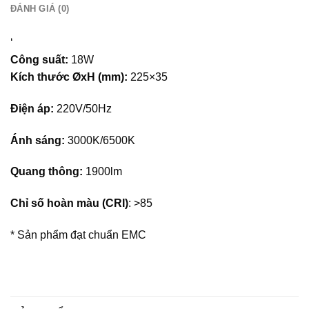
ĐÁNH GIÁ (0)
– Đèn LED Panel được ứng dụng rộng rãi vào các lĩnh
vực chiếu sáng như chiếu sáng văn phòng, công sở, chiếu
‘
sáng nhà ở, trường học, trung tâm thương mại, đáp ứng
Công suất:
18W
được yêu cầu tiết kiệm điện và mang lại hiệu quả chiếu
Kích thước ØxH (mm):
225×35
sáng tốt nhất.
Điện áp:
220V/50Hz
* Khuyến cáo: Thời gian sử dụng trung bình tối đa 12
giờ/ngày. Không sử dụng sản phẩm 24/24.
Ánh sáng:
3000K/6500K
Quang thông:
1900lm
Chỉ số hoàn màu (CRI)
: >85
* Sản phẩm đạt chuẩn EMC