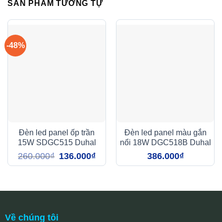
SẢN PHẨM TƯƠNG TỰ
-48%
Đèn led panel ốp trần
Đèn led panel màu gắn
15W SDGC515 Duhal
nổi 18W DGC518B Duhal
Giá
Giá
260.000
₫
136.000
₫
386.000
₫
gốc
hiện
là:
tại
260.000₫.
là:
136.000₫.
Về chúng tôi