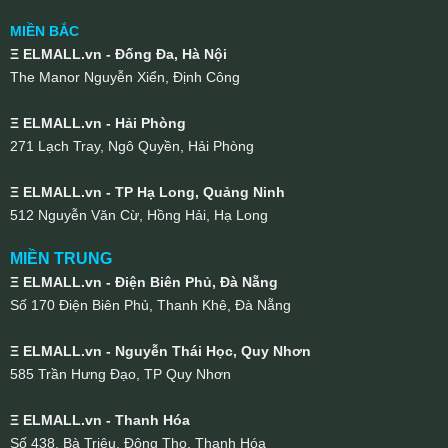
MIỀN BẮC
Ξ ELMALL.vn - Đống Đa, Hà Nội
The Manor Nguyễn Xiển, Định Công
Ξ ELMALL.vn - Hải Phòng
271 Lạch Tray, Ngô Quyền, Hải Phòng
Ξ ELMALL.vn - TP Hạ Long, Quảng Ninh
512 Nguyễn Văn Cừ, Hồng Hải, Hạ Long
MIỀN TRUNG
Ξ ELMALL.vn - Điện Biên Phủ, Đà Nẵng
Số 170 Điện Biên Phủ, Thanh Khê, Đà Nẵng
Ξ ELMALL.vn - Nguyễn Thái Học, Quy Nhơn
585 Trần Hưng Đạo, TP Quy Nhơn
Ξ ELMALL.vn - Thanh Hóa
Số 438, Bà Triệu, Đông Thọ, Thanh Hóa