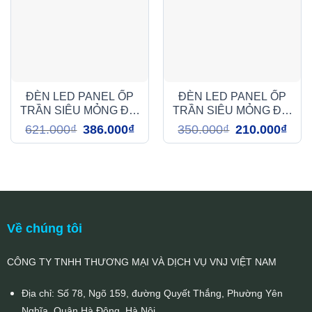
ĐÈN LED PANEL ỐP
ĐÈN LED PANEL ỐP
TRẦN SIÊU MỎNG ĐỔI
TRẦN SIÊU MỎNG ĐỔI
MÀU 24W (DGC2249)
MÀU 6W (DGC2069)
Giá
Giá
Giá
Giá
621.000
₫
386.000
₫
350.000
₫
210.000
₫
gốc
hiện
gốc
hiện
là:
tại
là:
tại
621.000₫.
là:
350.000₫.
là:
386.000₫.
210.0
Về chúng tôi
CÔNG TY TNHH THƯƠNG MẠI VÀ DỊCH VỤ VNJ VIỆT NAM
Địa chỉ: Số 78, Ngõ 159, đường Quyết Thắng, Phường Yên
Nghĩa, Quận Hà Đông, Hà Nội