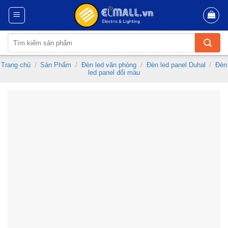
Skip
to
content
Tìm
kiếm:
Trang chủ
/
Sản Phẩm
/
Đèn led văn phòng
/
Đèn led panel Duhal
/
Đèn
led panel đổi màu