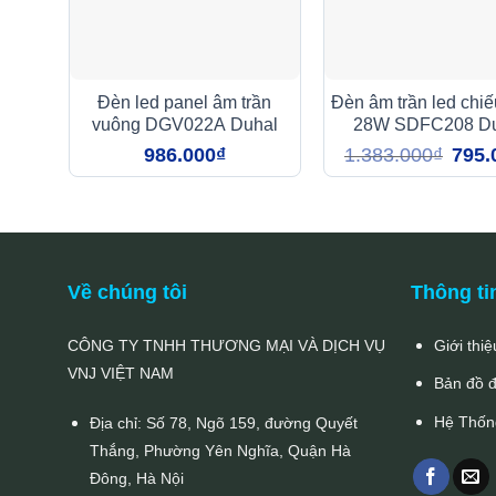
Đèn led panel âm trần
Đèn âm trần led chi
vuông DGV022A Duhal
28W SDFC208 Du
(DFC208)
Giá
986.000
₫
1.383.000
₫
795.
gốc
là:
1.383
Về chúng tôi
Thông ti
CÔNG TY TNHH THƯƠNG MẠI VÀ DỊCH VỤ
Giới thiệ
VNJ VIỆT NAM
Bản đồ 
Hệ Thốn
Địa chỉ: Số 78, Ngõ 159, đường Quyết
Thắng, Phường Yên Nghĩa, Quận Hà
Đông, Hà Nội