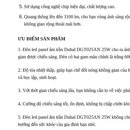
Sử dụng công nghệ chip hiện đại, chất lượng cao.
Quang thông lên đến 3100 lm, cho bạn vùng ánh sáng rộng
không gian rộng thoải mái hơn.
ƯU ĐIỂM SẢN PHẨM
1. Đèn led panel âm trần Duhal DGT025AN 25W cho ra ánh s
gian được chiếu sáng. Đèn có hai gam màu chính là trắng 6
2. Độ tỏa nhiệt thấp, giúp hạn chế đốt nóng không gian của 
và học tập, sinh hoạt.
3. Với thời gian chiếu sáng lâu, bạn không cần lo về việc phả
4. Cường độ chiếu sáng tốt, ổn định, không bị chập chờn khi
5. Đèn led panel âm trần Duhal DGT025AN 25W không chứa c
hưởng đến sức khỏe của gia đình bạn nhé.