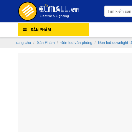
Skip
Tìm
to
kiếm:
content
SẢN PHẨM
Trang chủ
/
Sản Phẩm
/
Đèn led văn phòng
/
Đèn led downlight D