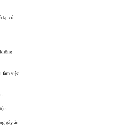
 lại có
 không
i làm việc
a.
iệc.
ng gây ản