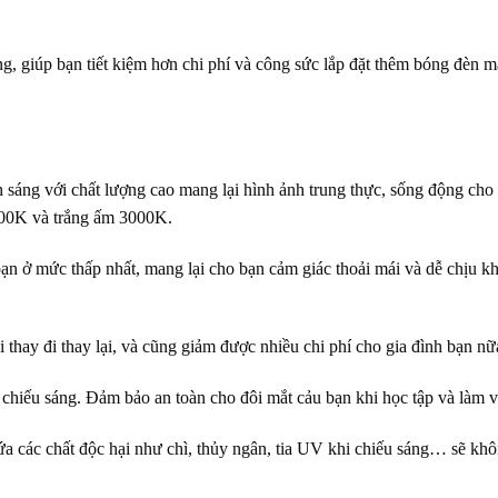
, giúp bạn tiết kiệm hơn chi phí và công sức lắp đặt thêm bóng đèn mà
áng với chất lượng cao mang lại hình ảnh trung thực, sống động cho
000K và trắng ấm 3000K.
bạn ở mức thấp nhất, mang lại cho bạn cảm giác thoải mái và dễ chịu kh
i thay đi thay lại, và cũng giảm được nhiều chi phí cho gia đình bạn nữ
 chiếu sáng. Đảm bảo an toàn cho đôi mắt cảu bạn khi học tập và làm v
ác chất độc hại như chì, thủy ngân, tia UV khi chiếu sáng… sẽ khô