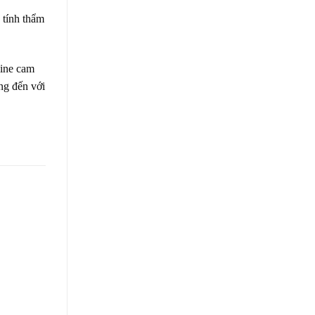
 tính thẩm
line cam
ng đến với