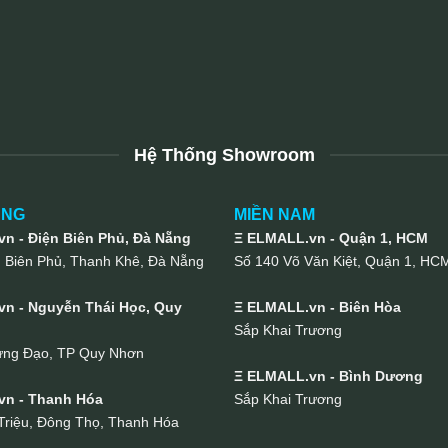
Hệ Thống Showroom
UNG
MIỀN NAM
n - Điện Biên Phủ, Đà Nẵng
Ξ ELMALL.vn - Quận 1, HCM
n Biên Phủ, Thanh Khê, Đà Nẵng
Số 140 Võ Văn Kiệt, Quận 1, HC
n - Nguyễn Thái Học, Quy
Ξ ELMALL.vn - Biên Hòa
Sắp Khai Trương
ưng Đạo, TP Quy Nhơn
Ξ ELMALL.vn - Bình Dương
vn - Thanh Hóa
Sắp Khai Trương
Triệu, Đông Thọ, Thanh Hóa