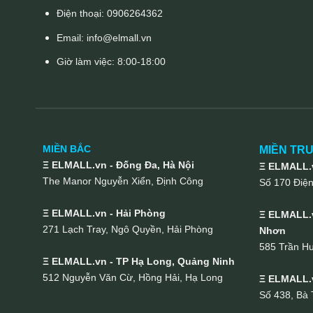
Điện thoại:
0906264362
Email:
info@elmall.vn
Giờ làm việc: 8:00-18:00
MIỀN BẮC
MIỀN TR
Ξ ELMALL.vn - Đống Đa, Hà Nội
Ξ ELMALL.v
The Manor Nguyễn Xiển, Định Công
Số 170 Điệ
Ξ ELMALL.vn - Hải Phòng
Ξ ELMALL.v
271 Lạch Tray, Ngô Quyền, Hải Phòng
Nhơn
585 Trần H
Ξ ELMALL.vn - TP Hạ Long, Quảng Ninh
512 Nguyễn Văn Cừ, Hồng Hải, Hạ Long
Ξ ELMALL.
Số 438, Bà 