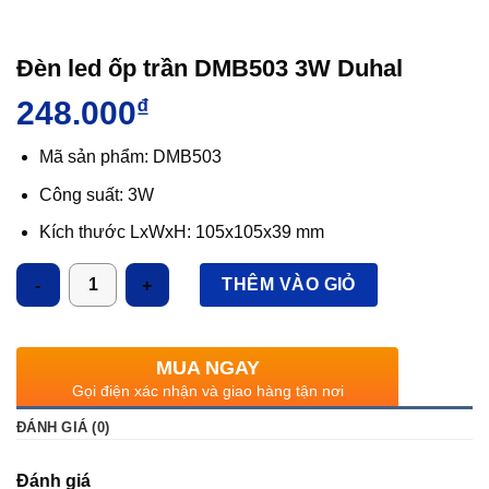
Đèn led ốp trần DMB503 3W Duhal
248.000
₫
Mã sản phẩm: DMB503
Công suất: 3W
Kích thước LxWxH: 105x105x39 mm
Quang thông: 260lm
Số lượng
THÊM VÀO GIỎ
Ánh sáng: 3000K/6000K
IP: 44
MUA NGAY
Gọi điện xác nhận và giao hàng tận nơi
ĐÁNH GIÁ (0)
Đánh giá