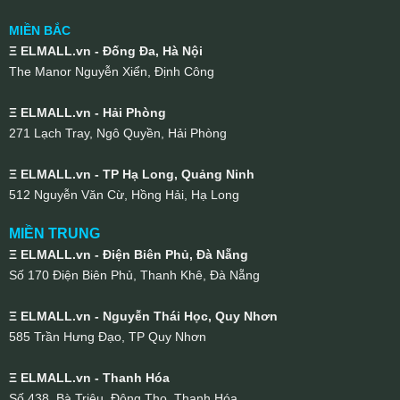
MIỀN BẮC
Ξ ELMALL.vn - Đống Đa, Hà Nội
The Manor Nguyễn Xiển, Định Công
Ξ ELMALL.vn - Hải Phòng
271 Lạch Tray, Ngô Quyền, Hải Phòng
Ξ ELMALL.vn - TP Hạ Long, Quảng Ninh
512 Nguyễn Văn Cừ, Hồng Hải, Hạ Long
MIỀN TRUNG
Ξ ELMALL.vn - Điện Biên Phủ, Đà Nẵng
Số 170 Điện Biên Phủ, Thanh Khê, Đà Nẵng
Ξ ELMALL.vn - Nguyễn Thái Học, Quy Nhơn
585 Trần Hưng Đạo, TP Quy Nhơn
Ξ ELMALL.vn - Thanh Hóa
Số 438, Bà Triệu, Đông Thọ, Thanh Hóa