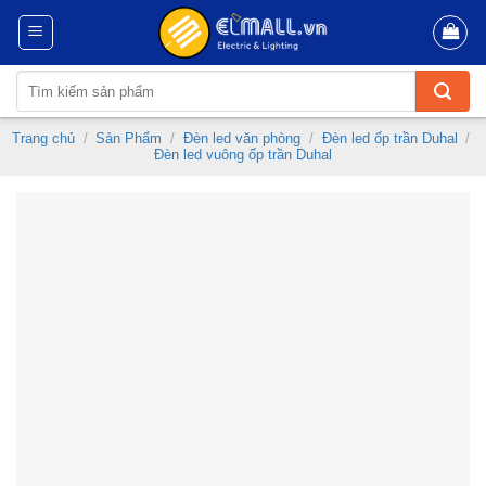
Skip
to
content
Tìm
kiếm:
Trang chủ
/
Sản Phẩm
/
Đèn led văn phòng
/
Đèn led ốp trần Duhal
/
Đèn led vuông ốp trần Duhal