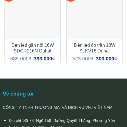
Đèn led gắn nổi 16W
Đèn led ốp trần 18W
SDGR216N Duhal
SLKV18 Duhal
Giá
Giá
Giá
Giá
685.000
₫
393.000
₫
523.000
₫
300.000
₫
gốc
hiện
gốc
hiện
là:
tại
là:
tại
685.000₫.
là:
523.000₫.
là:
393.000₫.
300.0
Về chúng tôi
CÔNG TY TNHH THƯƠNG MẠI VÀ DỊCH VỤ VNJ VIỆT NAM
Địa chỉ: Số 78, Ngõ 159, đường Quyết Thắng, Phường Yên