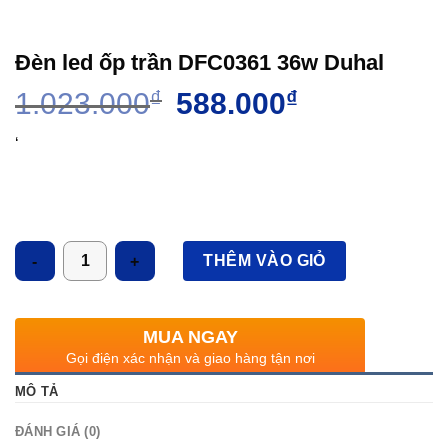
Đèn led ốp trần DFC0361 36w Duhal
Giá
Giá
1.023.000
₫
588.000
₫
gốc
hiện
là:
tại
‘
1.023.000₫.
là:
588.000₫.
Số lượng
THÊM VÀO GIỎ
MUA NGAY
Gọi điện xác nhận và giao hàng tận nơi
MÔ TẢ
ĐÁNH GIÁ (0)