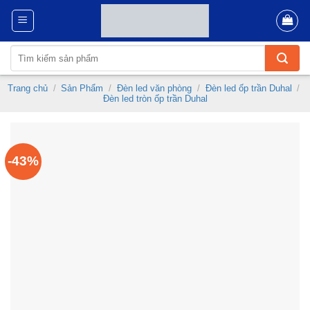
Skip
to
content
Tìm
kiếm:
Trang chủ
/
Sản Phẩm
/
Đèn led văn phòng
/
Đèn led ốp trần Duhal
/
Đèn led tròn ốp trần Duhal
-43%