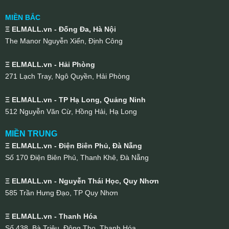
MIỀN BẮC
Ξ ELMALL.vn - Đống Đa, Hà Nội
The Manor Nguyễn Xiển, Định Công
Ξ ELMALL.vn - Hải Phòng
271 Lạch Tray, Ngô Quyền, Hải Phòng
Ξ ELMALL.vn - TP Hạ Long, Quảng Ninh
512 Nguyễn Văn Cừ, Hồng Hải, Hạ Long
MIỀN TRUNG
Ξ ELMALL.vn - Điện Biên Phủ, Đà Nẵng
Số 170 Điện Biên Phủ, Thanh Khê, Đà Nẵng
Ξ ELMALL.vn - Nguyễn Thái Học, Quy Nhơn
585 Trần Hưng Đạo, TP Quy Nhơn
Ξ ELMALL.vn - Thanh Hóa
Số 438, Bà Triệu, Đông Thọ, Thanh Hóa