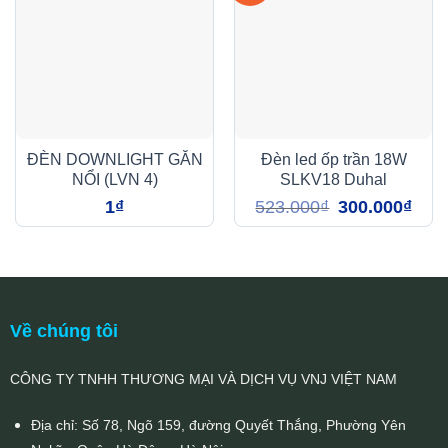
ĐÈN DOWNLIGHT GẮN
Đèn led ốp trần 18W
NỔI (LVN 4)
SLKV18 Duhal
Giá
Giá
1
₫
523.000
₫
300.000
₫
gốc
hiện
là:
tại
523.000₫.
là:
300.0
Về chúng tôi
CÔNG TY TNHH THƯƠNG MẠI VÀ DỊCH VỤ VNJ VIỆT NAM
Địa chỉ: Số 78, Ngõ 159, đường Quyết Thắng, Phường Yên