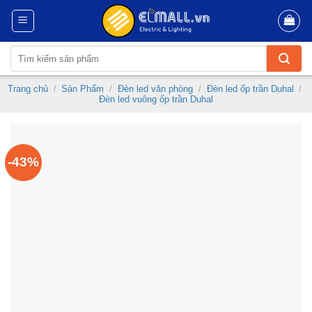
Skip
to
content
Tìm
kiếm:
Trang chủ
/
Sản Phẩm
/
Đèn led văn phòng
/
Đèn led ốp trần Duhal
/
Đèn led vuông ốp trần Duhal
-43%