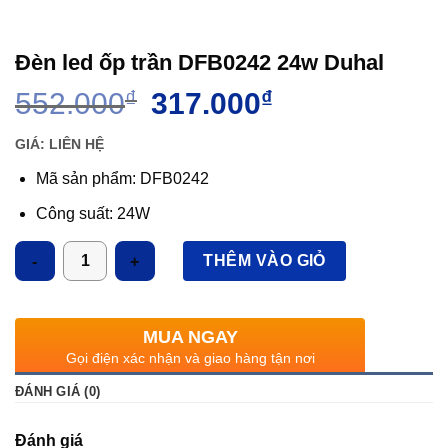
Đèn led ốp trần DFB0242 24w Duhal
Giá
Giá
552.000
₫
317.000
₫
gốc
hiện
là:
tại
GIÁ: LIÊN HỆ
552.000₫.
là:
Mã sản phẩm: DFB0242
317.000₫.
Công suất: 24W
Kích thước LxWxH (mm): 175x175x40
Số lượng
THÊM VÀO GIỎ
Ánh sáng: 3000K/6500K
Quang thông: 2400lm
MUA NGAY
Gọi điện xác nhận và giao hàng tận nơi
ĐÁNH GIÁ (0)
Đánh giá