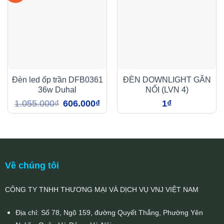
Đèn led ốp trần DFB0361
ĐÈN DOWNLIGHT GẮN
36w Duhal
NỔI (LVN 4)
Giá
Giá
1.055.000
₫
606.000
₫
1
₫
gốc
hiện
là:
tại
1.055.000₫.
là:
606.000₫.
Về chúng tôi
CÔNG TY TNHH THƯƠNG MẠI VÀ DỊCH VỤ VNJ VIỆT NAM
Địa chỉ: Số 78, Ngõ 159, đường Quyết Thắng, Phường Yên