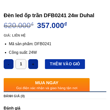
Đèn led ốp trần DFB0241 24w Duhal
Giá
Giá
620.000
₫
357.000
₫
gốc
hiện
là:
tại
GIÁ: LIÊN HỆ
620.000₫.
là:
Mã sản phẩm: DFB0241
357.000₫.
Công suất: 24W
Kích thước LxWxH (mm): 220x220x56
Số lượng
THÊM VÀO GIỎ
Ánh sáng: 3000K/6500K
Quang thông: 2400lm
MUA NGAY
Gọi điện xác nhận và giao hàng tận nơi
ĐÁNH GIÁ (0)
Đánh giá