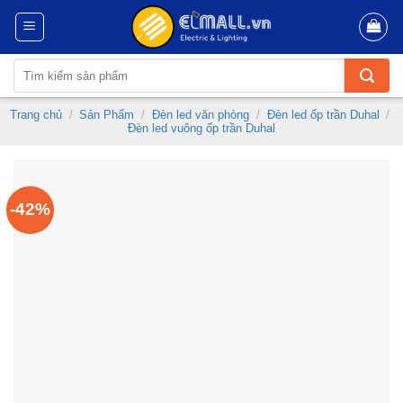
Skip
to
content
Tìm
kiếm:
Trang chủ
/
Sản Phẩm
/
Đèn led văn phòng
/
Đèn led ốp trần Duhal
/
Đèn led vuông ốp trần Duhal
-42%