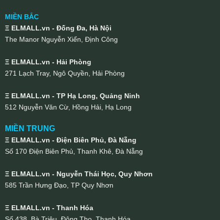
MIỀN BẮC
Ξ ELMALL.vn - Đống Đa, Hà Nội
The Manor Nguyễn Xiển, Định Công
Ξ ELMALL.vn - Hải Phòng
271 Lạch Tray, Ngô Quyền, Hải Phòng
Ξ ELMALL.vn - TP Hạ Long, Quảng Ninh
512 Nguyễn Văn Cừ, Hồng Hải, Hạ Long
MIỀN TRUNG
Ξ ELMALL.vn - Điện Biên Phủ, Đà Nẵng
Số 170 Điện Biên Phủ, Thanh Khê, Đà Nẵng
Ξ ELMALL.vn - Nguyễn Thái Học, Quy Nhơn
585 Trần Hưng Đạo, TP Quy Nhơn
Ξ ELMALL.vn - Thanh Hóa
Số 438, Bà Triệu, Đông Thọ, Thanh Hóa