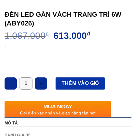
ĐÈN LED GẮN VÁCH TRANG TRÍ 6W
(ABY026)
Giá
Giá
1.067.000
₫
613.000
₫
gốc
hiện
là:
tại
‘
1.067.000₫.
là:
613.000₫.
Số lượng
THÊM VÀO GIỎ
MUA NGAY
Gọi điện xác nhận và giao hàng tận nơi
MÔ TẢ
ĐÁNH GIÁ (0)