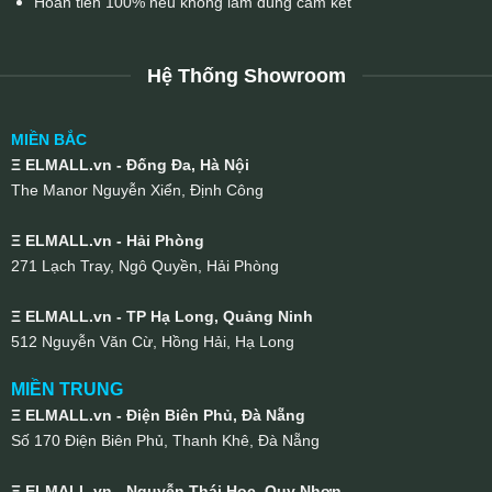
Hoàn tiền 100% nếu không làm đúng cam kết
Hệ Thống Showroom
MIỀN BẮC
Ξ ELMALL.vn - Đống Đa, Hà Nội
The Manor Nguyễn Xiển, Định Công
Ξ ELMALL.vn - Hải Phòng
271 Lạch Tray, Ngô Quyền, Hải Phòng
Ξ ELMALL.vn - TP Hạ Long, Quảng Ninh
512 Nguyễn Văn Cừ, Hồng Hải, Hạ Long
MIỀN TRUNG
Ξ ELMALL.vn - Điện Biên Phủ, Đà Nẵng
Số 170 Điện Biên Phủ, Thanh Khê, Đà Nẵng
Ξ ELMALL.vn - Nguyễn Thái Học, Quy Nhơn