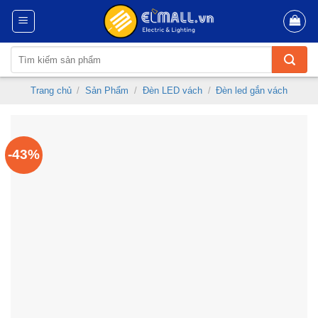
Skip
to
content
Tìm
kiếm:
Trang chủ
/
Sản Phẩm
/
Đèn LED vách
/
Đèn led gắn vách
-43%