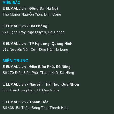
MIỀN BẮC
Ξ ELMALL.vn - Đống Đa, Hà Nội
The Manor Nguyễn Xiển, Định Công
Ξ ELMALL.vn - Hải Phòng
271 Lạch Tray, Ngô Quyền, Hải Phòng
Ξ ELMALL.vn - TP Hạ Long, Quảng Ninh
512 Nguyễn Văn Cừ, Hồng Hải, Hạ Long
MIỀN TRUNG
Ξ ELMALL.vn - Điện Biên Phủ, Đà Nẵng
Số 170 Điện Biên Phủ, Thanh Khê, Đà Nẵng
Ξ ELMALL.vn - Nguyễn Thái Học, Quy Nhơn
585 Trần Hưng Đạo, TP Quy Nhơn
Ξ ELMALL.vn - Thanh Hóa
Số 438, Bà Triệu, Đông Thọ, Thanh Hóa