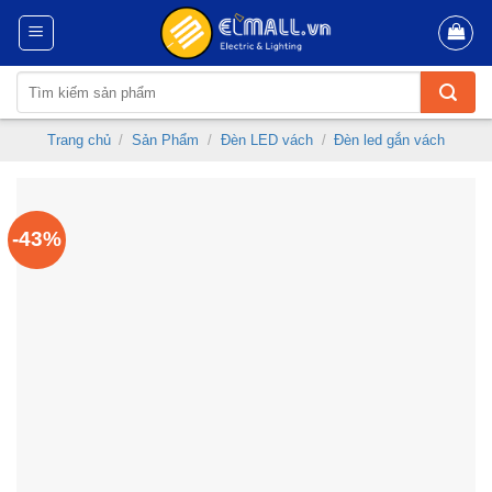
Skip
to
content
Tìm
kiếm:
Trang chủ
/
Sản Phẩm
/
Đèn LED vách
/
Đèn led gắn vách
-43%