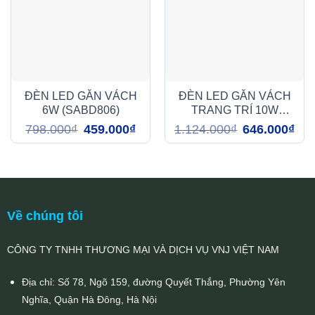
ĐÈN LED GẮN VÁCH
ĐÈN LED GẮN VÁCH
6W (SABD806)
TRANG TRÍ 10W
(ABY006)
Giá
Giá
Giá
Giá
798.000
₫
459.000
₫
1.124.000
₫
646.000
₫
gốc
hiện
gốc
hiện
là:
tại
là:
tại
798.000₫.
là:
1.124.000₫.
là:
459.000₫.
646.
Về chúng tôi
CÔNG TY TNHH THƯƠNG MẠI VÀ DỊCH VỤ VNJ VIỆT NAM
Địa chỉ: Số 78, Ngõ 159, đường Quyết Thắng, Phường Yên
Nghĩa, Quận Hà Đông, Hà Nội