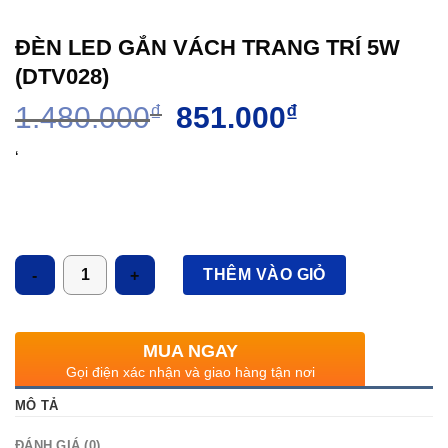
ĐÈN LED GẮN VÁCH TRANG TRÍ 5W
(DTV028)
Giá
Giá
1.480.000
₫
851.000
₫
gốc
hiện
là:
tại
‘
1.480.000₫.
là:
851.000₫.
Số lượng
THÊM VÀO GIỎ
MUA NGAY
Gọi điện xác nhận và giao hàng tận nơi
MÔ TẢ
ĐÁNH GIÁ (0)