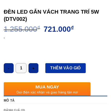
ĐÈN LED GẮN VÁCH TRANG TRÍ 5W
(DTV002)
Giá
Giá
1.255.000
₫
721.000
₫
gốc
hiện
là:
tại
‘
1.255.000₫.
là:
721.000₫.
Số lượng
THÊM VÀO GIỎ
MUA NGAY
Gọi điện xác nhận và giao hàng tận nơi
MÔ TẢ
ĐÁNH GIÁ (0)