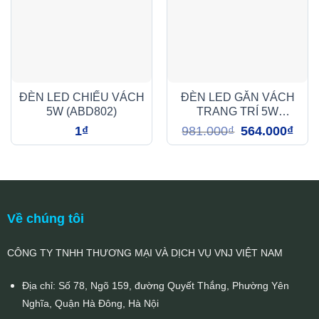
ĐÈN LED CHIẾU VÁCH
ĐÈN LED GẮN VÁCH
5W (ABD802)
TRANG TRÍ 5W
(ABY010)
Giá
Giá
1
₫
981.000
₫
564.000
₫
gốc
hiện
là:
tại
981.000₫.
là:
564.0
Về chúng tôi
CÔNG TY TNHH THƯƠNG MẠI VÀ DỊCH VỤ VNJ VIỆT NAM
Địa chỉ: Số 78, Ngõ 159, đường Quyết Thắng, Phường Yên
Nghĩa, Quận Hà Đông, Hà Nội