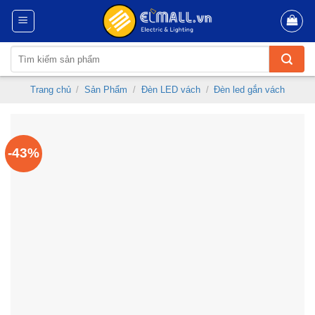
Skip
to
content
Tìm
kiếm:
Trang chủ
/
Sản Phẩm
/
Đèn LED vách
/
Đèn led gắn vách
-43%