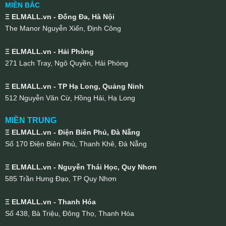
MIỀN BẮC
Ξ ELMALL.vn - Đống Đa, Hà Nội
The Manor Nguyễn Xiển, Định Công
Ξ ELMALL.vn - Hải Phòng
271 Lạch Tray, Ngô Quyền, Hải Phòng
Ξ ELMALL.vn - TP Hạ Long, Quảng Ninh
512 Nguyễn Văn Cừ, Hồng Hải, Hạ Long
MIỀN TRUNG
Ξ ELMALL.vn - Điện Biên Phủ, Đà Nẵng
Số 170 Điện Biên Phủ, Thanh Khê, Đà Nẵng
Ξ ELMALL.vn - Nguyễn Thái Học, Quy Nhơn
585 Trần Hưng Đạo, TP Quy Nhơn
Ξ ELMALL.vn - Thanh Hóa
Số 438, Bà Triệu, Đông Thọ, Thanh Hóa