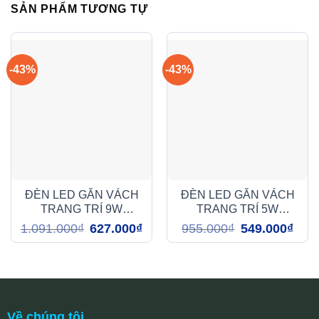
SẢN PHẨM TƯƠNG TỰ
-43%
-43%
ĐÈN LED GẮN VÁCH
ĐÈN LED GẮN VÁCH
TRANG TRÍ 9W
TRANG TRÍ 5W
(ABY011)
(ABY009)
Giá
Giá
Giá
Giá
1.091.000
₫
627.000
₫
955.000
₫
549.000
₫
gốc
hiện
gốc
hiện
là:
tại
là:
tại
1.091.000₫.
là:
955.000₫.
là:
627.000₫.
549.0
Về chúng tôi