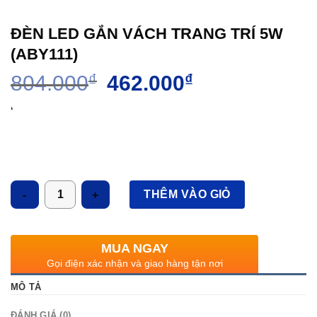
ĐÈN LED GẮN VÁCH TRANG TRÍ 5W
(ABY111)
Giá
Giá
804.000
₫
462.000
₫
gốc
hiện
là:
tại
‘
804.000₫.
là:
462.000₫.
Số lượng
THÊM VÀO GIỎ
MUA NGAY
Gọi điện xác nhận và giao hàng tận nơi
MÔ TẢ
ĐÁNH GIÁ (0)