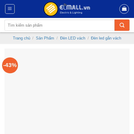
Skip
to
content
Tìm
kiếm:
Trang chủ
/
Sản Phẩm
/
Đèn LED vách
/
Đèn led gắn vách
-43%