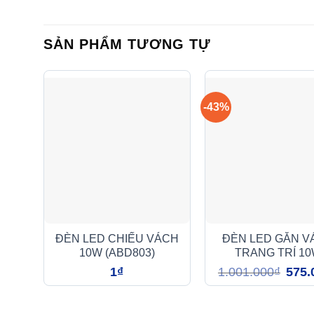
SẢN PHẨM TƯƠNG TỰ
-43%
ĐÈN LED CHIẾU VÁCH
ĐÈN LED GẮN V
10W (ABD803)
TRANG TRÍ 1
(ABY015)
Giá
1
₫
1.001.000
₫
575.
gốc
là:
1.001