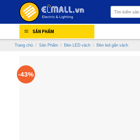
Skip
Tìm
to
kiếm:
content
SẢN PHẨM
Trang chủ
/
Sản Phẩm
/
Đèn LED vách
/
Đèn led gắn vách
-43%