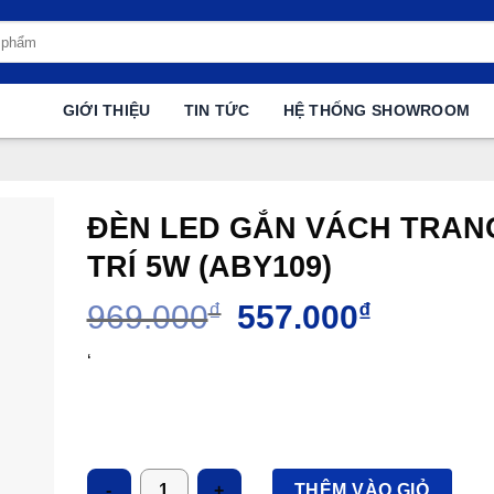
GIỚI THIỆU
TIN TỨC
HỆ THỐNG SHOWROOM
ĐÈN LED GẮN VÁCH TRAN
TRÍ 5W (ABY109)
Giá
Giá
969.000
₫
557.000
₫
gốc
hiện
là:
tại
‘
969.000₫.
là:
557.000₫.
Số lượng
THÊM VÀO GIỎ