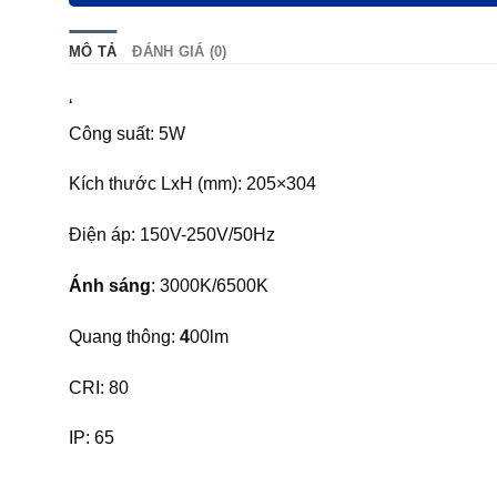
MÔ TẢ
ĐÁNH GIÁ (0)
‘
Công suất: 5W
Kích thước LxH (mm): 205×304
Điện áp: 150V-250V/50Hz
Ánh sáng
: 3000K/6500K
Quang thông:
4
00lm
CRI: 80
IP: 65