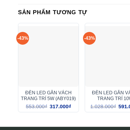
SẢN PHẨM TƯƠNG TỰ
-43%
-43%
ĐÈN LED GẮN VÁCH
ĐÈN LED GẮN V
TRANG TRÍ 5W (ABY019)
TRANG TRÍ 1
(ABY017)
Giá
Giá
Giá
553.000
₫
317.000
₫
1.028.000
₫
591.
gốc
hiện
gốc
là:
tại
là:
553.000₫.
là:
1.028
317.000₫.