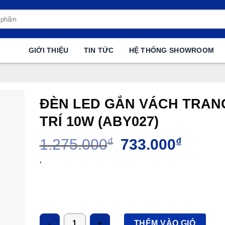
GIỚI THIỆU
TIN TỨC
HỆ THỐNG SHOWROOM
ĐÈN LED GẮN VÁCH TRAN
TRÍ 10W (ABY027)
Giá
Giá
1.275.000
₫
733.000
₫
gốc
hiện
là:
tại
‘
1.275.000₫.
là:
733.000
Số lượng
THÊM VÀO GIỎ