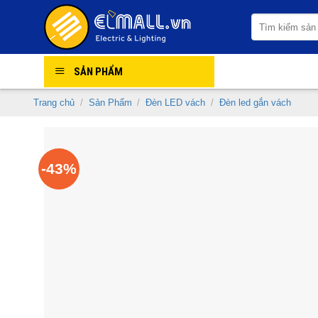
Skip
Tìm
to
kiếm:
content
SẢN PHẨM
Trang chủ
/
Sản Phẩm
/
Đèn LED vách
/
Đèn led gắn vách
-43%