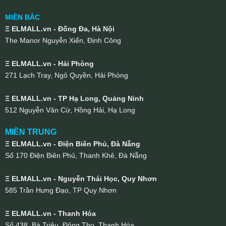
MIỀN BẮC
Ξ ELMALL.vn - Đống Đa, Hà Nội
The Manor Nguyễn Xiển, Định Công
Ξ ELMALL.vn - Hải Phòng
271 Lạch Tray, Ngô Quyền, Hải Phòng
Ξ ELMALL.vn - TP Hạ Long, Quảng Ninh
512 Nguyễn Văn Cừ, Hồng Hải, Hạ Long
MIỀN TRUNG
Ξ ELMALL.vn - Điện Biên Phủ, Đà Nẵng
Số 170 Điện Biên Phủ, Thanh Khê, Đà Nẵng
Ξ ELMALL.vn - Nguyễn Thái Học, Quy Nhơn
585 Trần Hưng Đạo, TP Quy Nhơn
Ξ ELMALL.vn - Thanh Hóa
Số 438, Bà Triệu, Đông Thọ, Thanh Hóa