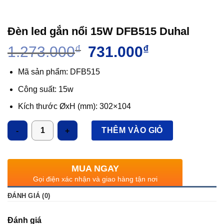
Đèn led gắn nổi 15W DFB515 Duhal
Giá
Giá
1.273.000
₫
731.000
₫
gốc
hiện
là:
tại
Mã sản phẩm: DFB515
1.273.000₫.
là:
Công suất: 15w
731.000₫.
Kích thước ØxH (mm): 302×104
Ánh sáng: 3000k/6500k
Số lượng
THÊM VÀO GIỎ
Quang thông: 1200Lm
MUA NGAY
Gọi điện xác nhận và giao hàng tận nơi
ĐÁNH GIÁ (0)
Đánh giá