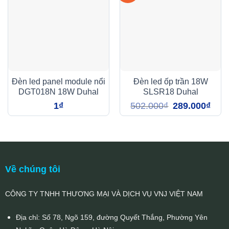
Đèn led panel module nổi
Đèn led ốp trần 18W
DGT018N 18W Duhal
SLSR18 Duhal
Giá
Giá
1
₫
502.000
₫
289.000
₫
gốc
hiện
là:
tại
502.000₫.
là:
289.0
Về chúng tôi
CÔNG TY TNHH THƯƠNG MẠI VÀ DỊCH VỤ VNJ VIỆT NAM
Địa chỉ: Số 78, Ngõ 159, đường Quyết Thắng, Phường Yên