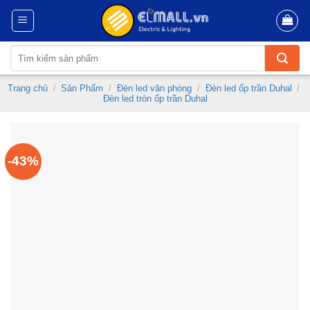
Skip
to
content
Tìm
kiếm:
Trang chủ
/
Sản Phẩm
/
Đèn led văn phòng
/
Đèn led ốp trần Duhal
/
Đèn led tròn ốp trần Duhal
-43%