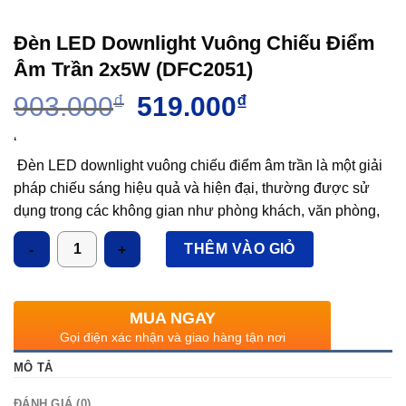
Đèn LED Downlight Vuông Chiếu Điểm
Âm Trần 2x5W (DFC2051)
Giá
Giá
903.000
₫
519.000
₫
gốc
hiện
là:
tại
‘
903.000₫.
là:
Đèn LED downlight vuông chiếu điểm âm trần là một giải
519.000₫.
pháp chiếu sáng hiệu quả và hiện đại, thường được sử
dụng trong các không gian như phòng khách, văn phòng,
hay cửa hàng. Dưới đây là một số đặc điểm nổi bật của
Số lượng
THÊM VÀO GIỎ
sản phẩm:
Mặc dù có công suất nhỏ, đèn vẫn cung cấp ánh sáng tập
trung và mạnh mẽ, thích hợp cho việc chiếu sáng điểm.
MUA NGAY
Thiết kế vuông gọn gàng: Hình dáng vuông vức mang đến
Gọi điện xác nhận và giao hàng tận nơi
sự hiện đại và sang trọng, dễ dàng hòa hợp với nhiều
MÔ TẢ
phong cách kiến trúc và nội thất.
Lắp đặt âm trần: Đèn được thiết kế để lắp đặt chìm vào
ĐÁNH GIÁ (0)