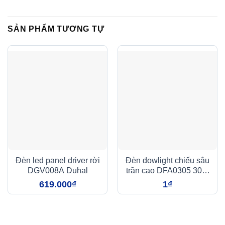
SẢN PHẨM TƯƠNG TỰ
Đèn led panel driver rời
Đèn dowlight chiếu sâu
DGV008A Duhal
trần cao DFA0305 30W
Duhal
619.000
₫
1
₫