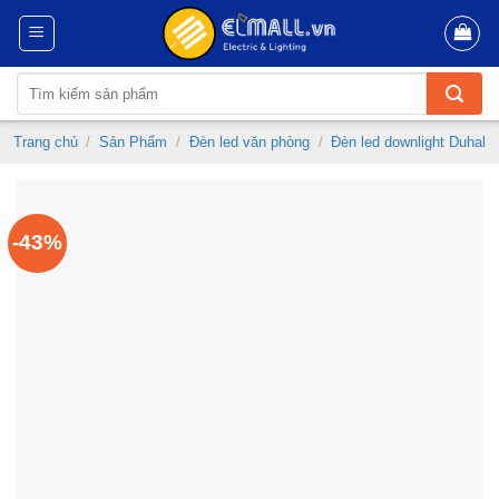
Skip
to
content
Tìm
kiếm:
Trang chủ
/
Sản Phẩm
/
Đèn led văn phòng
/
Đèn led downlight Duhal
-43%