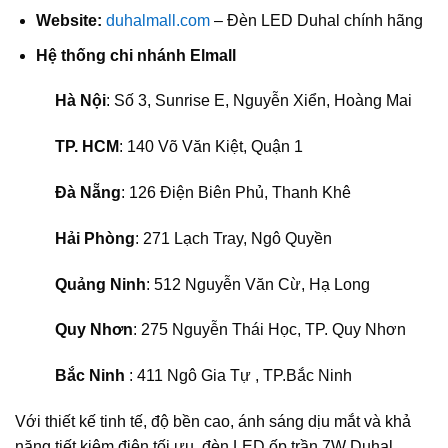
Website:
duhalmall.com
– Đèn LED Duhal chính hãng
Hệ thống chi nhánh Elmall
Hà Nội
: Số 3, Sunrise E, Nguyễn Xiển, Hoàng Mai
TP. HCM
: 140 Võ Văn Kiệt, Quận 1
Đà Nẵng
: 126 Điện Biên Phủ, Thanh Khê
Hải Phòng
: 271 Lạch Tray, Ngô Quyền
Quảng Ninh
: 512 Nguyễn Văn Cừ, Hạ Long
Quy Nhơn
: 275 Nguyễn Thái Học, TP. Quy Nhơn
Bắc Ninh
: 411 Ngô Gia Tự , TP.Bắc Ninh
Với thiết kế tinh tế, độ bền cao, ánh sáng dịu mắt và khả
năng tiết kiệm điện tối ưu, đèn LED ốp trần 7W Duhal