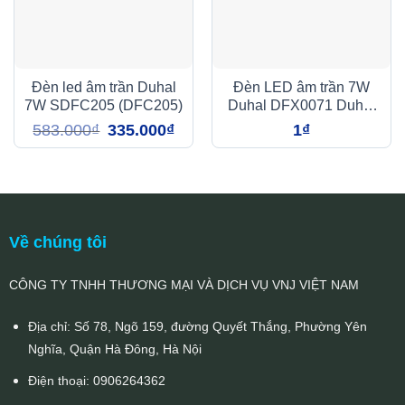
Đèn led âm trần Duhal
Đèn LED âm trần 7W
7W SDFC205 (DFC205)
Duhal DFX0071 Duhal
tán quang
Giá
Giá
583.000
₫
335.000
₫
1
₫
gốc
hiện
là:
tại
583.000₫.
là:
335.000₫.
Về chúng tôi
CÔNG TY TNHH THƯƠNG MẠI VÀ DỊCH VỤ VNJ VIỆT NAM
Địa chỉ: Số 78, Ngõ 159, đường Quyết Thắng, Phường Yên
Nghĩa, Quận Hà Đông, Hà Nội
Điện thoại:
0906264362