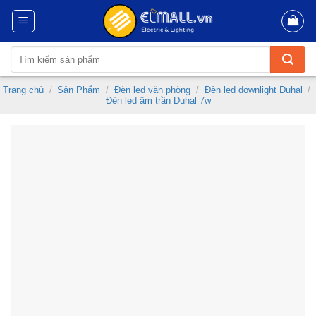
Skip
to
content
Tìm
kiếm:
Trang chủ
/
Sản Phẩm
/
Đèn led văn phòng
/
Đèn led downlight Duhal
/
Đèn led âm trần Duhal 7w