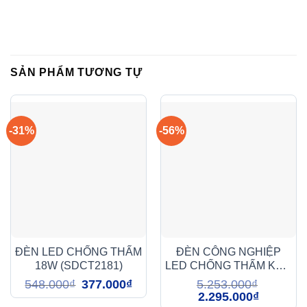
SẢN PHẨM TƯƠNG TỰ
-31%
-56%
ĐÈN LED CHỐNG THẤM
ĐÈN CÔNG NGHIỆP
18W (SDCT2181)
LED CHỐNG THẤM KHO
LẠNH 100W (DDB1003)
Giá
Giá
548.000
₫
377.000
₫
5.253.000
₫
gốc
hiện
Giá
Giá
2.295.000
₫
là:
tại
gốc
hiện