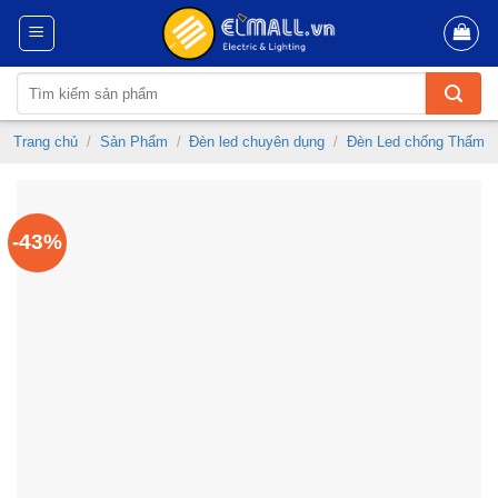
Skip
to
content
Tìm
kiếm:
Trang chủ
/
Sản Phẩm
/
Đèn led chuyên dụng
/
Đèn Led chống Thấm
-43%