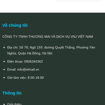
548.000₫.
là:
là:
tại
377.000₫.
5.253.000₫.
là:
2.295.000₫
Về chúng tôi
CÔNG TY TNHH THƯƠNG MẠI VÀ DỊCH VỤ VNJ VIỆT NAM
Địa chỉ: Số 78, Ngõ 159, đường Quyết Thắng, Phường Yên
Nghĩa, Quận Hà Đông, Hà Nội
Điện thoại:
0906264362
Email:
info@elmall.vn
Giờ làm việc: 8:00-18:00
Thông tin
Giới thiệu