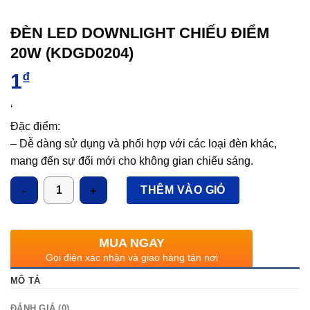
ĐÈN LED DOWNLIGHT CHIẾU ĐIỂM
20W (KDGD0204)
1
₫
‘
Đặc điểm:
– Dễ dàng sử dụng và phối hợp với các loại đèn khác,
mang đến sự đổi mới cho không gian chiếu sáng.
– Công nghệ LED tiên tiến cho ánh sáng vượt trội, tiết
Số lượng
THÊM VÀO GIỎ
kiệm điện năng, tuổi thọ bền lâu.
Ứng dụng:
Chiếu sáng nhà ở, văn phòng, showroom, biệt thự, khu
MUA NGAY
thương mại, siêu thị,…
Gọi điện xác nhận và giao hàng tận nơi
MÔ TẢ
ĐÁNH GIÁ (0)