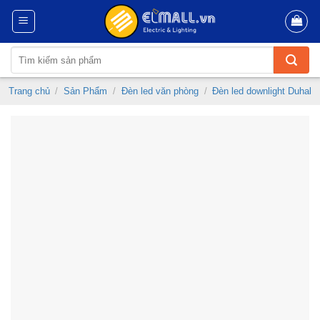
Skip
to
content
Tìm
kiếm:
Trang chủ
/
Sản Phẩm
/
Đèn led văn phòng
/
Đèn led downlight Duhal