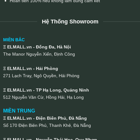
Hoàn tiền 100% nếu không làm đúng cam kết
Hệ Thống Showroom
MIỀN BẮC
Ξ ELMALL.vn - Đống Đa, Hà Nội
The Manor Nguyễn Xiển, Định Công
Ξ ELMALL.vn - Hải Phòng
271 Lạch Tray, Ngô Quyền, Hải Phòng
Ξ ELMALL.vn - TP Hạ Long, Quảng Ninh
512 Nguyễn Văn Cừ, Hồng Hải, Hạ Long
MIỀN TRUNG
Ξ ELMALL.vn - Điện Biên Phủ, Đà Nẵng
Số 170 Điện Biên Phủ, Thanh Khê, Đà Nẵng
Ξ ELMALL.vn - Nguyễn Thái Học, Quy Nhơn