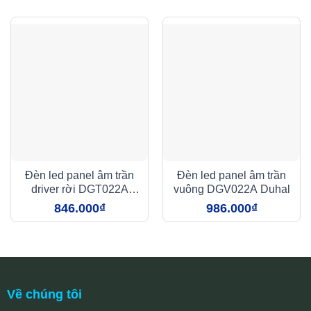
Đèn led panel âm trần
Đèn led panel âm trần
driver rời DGT022A
vuông DGV022A Duhal
Duhal
846.000
₫
986.000
₫
Về chúng tôi