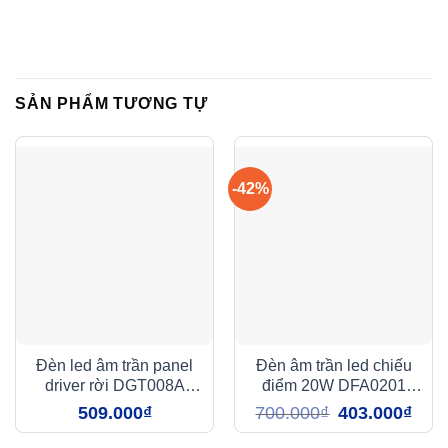
văn phòng, cửa hàng, hoặc các không gian nhỏ khác như
tủ quần áo hay cầu thang.
SẢN PHẨM TƯƠNG TỰ
-42%
Đèn led âm trần panel
Đèn âm trần led chiếu
driver rời DGT008A
điểm 20W DFA0201
Duhal
Duhal
Giá
Giá
509.000
₫
700.000
₫
403.000
₫
gốc
hiện
là:
tại