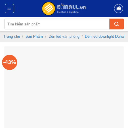
Skip
to
content
Tìm
kiếm:
Trang chủ
/
Sản Phẩm
/
Đèn led văn phòng
/
Đèn led downlight Duhal
-43%