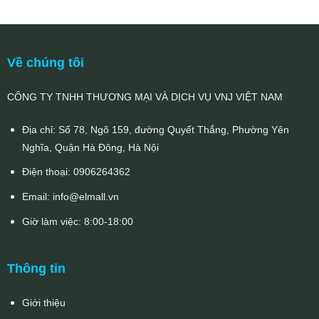
700.000₫.
là:
403.0
Về chúng tôi
CÔNG TY TNHH THƯƠNG MẠI VÀ DỊCH VỤ VNJ VIỆT NAM
Địa chỉ: Số 78, Ngõ 159, đường Quyết Thắng, Phường Yên
Nghĩa, Quận Hà Đông, Hà Nội
Điện thoại:
0906264362
Email:
info@elmall.vn
Giờ làm việc: 8:00-18:00
Thông tin
Giới thiệu