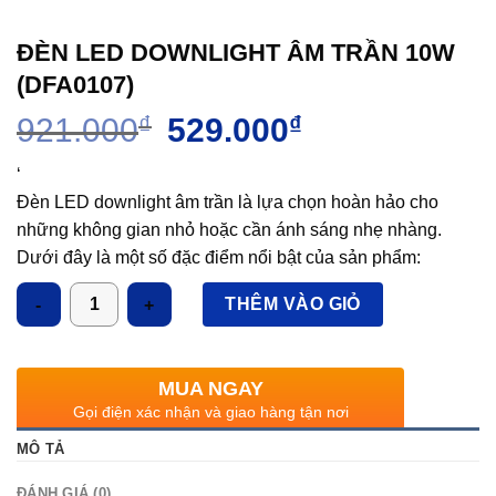
ĐÈN LED DOWNLIGHT ÂM TRẦN 10W
(DFA0107)
Giá
Giá
921.000
₫
529.000
₫
gốc
hiện
là:
tại
‘
921.000₫.
là:
Đèn LED downlight âm trần là lựa chọn hoàn hảo cho
529.000₫.
những không gian nhỏ hoặc cần ánh sáng nhẹ nhàng.
Dưới đây là một số đặc điểm nổi bật của sản phẩm:
Thân đèn làm từ chất liệu nhôm hợp kim cao cấp, với thiết
Số lượng
THÊM VÀO GIỎ
kế độc đáo giúp tản nhiệt không bị bám bụi nhưng vẫn
đảm bảo quá trình tản nhiệt
– Chóa phản quang được thiết kế tối ưu, sử dụng công
MUA NGAY
nghệ hiện đại giúp giảm độ suy hao của ánh sáng.
Gọi điện xác nhận và giao hàng tận nơi
– Past gài được thiết đặc biệt thuận tiện trong quá trình lắp
MÔ TẢ
đặt và hạn chế hỏng trần
Công suất và độ sáng: đèn cung cấp ánh sáng vừa đủ cho
ĐÁNH GIÁ (0)