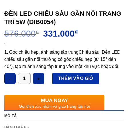
ĐÈN LED CHIẾU SÂU GẮN NỔI TRANG
TRÍ 5W (DIB0054)
Giá
Giá
576.000
₫
331.000
₫
gốc
hiện
là:
tại
‘
576.000₫.
là:
1. Góc chiếu hẹp, ánh sáng tập trungChiếu sâu: Đèn LED
331.000₫.
chiếu sâu gắn nổi thường có góc chiếu hẹp (từ 15° đến
40°), tạo ra ánh sáng tập trung vào một khu vực hoặc đối
tượng cụ thể. Điều này rất thích hợp cho việc chiếu sáng
Số lượng
THÊM VÀO GIỎ
điểm, chẳng hạn như chiếu sáng tranh ảnh, tác phẩm nghệ
thuật, sản phẩm trưng bày trong cửa hàng, hoặc các chi
tiết trang trí nội thất.Ánh sáng mạnh mẽ và đồng đều: Dù có
MUA NGAY
góc chiếu hẹp, đèn vẫn cung cấp một lượng ánh sáng
Gọi điện xác nhận và giao hàng tận nơi
mạnh và ổn định, tạo hiệu ứng chiếu sáng rõ ràng, không
MÔ TẢ
bị phân tán.
2. Lắp đặt nổi, dễ dàng thi côngLắp nổi trên trần hoặc
ĐÁNH GIÁ (0)