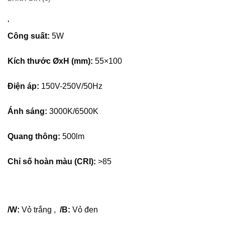
tường: Đèn LED chiếu sâu gắn nổi có thể lắp đặt nổi lên
trần hoặc tường mà không cần khoan đục trần (đặc biệt
‘
trong trường hợp không có hệ thống trần thạch cao hoặc
Công suất:
5W
cần thay đổi vị trí đèn dễ dàng). Việc lắp nổi giúp quá trình
thi công trở nên nhanh chóng và tiện lợi, không tốn nhiều
Kích thước ØxH (mm):
55×100
công sức.Thiết kế gọn gàng và hiện đại: Các đèn này có
thiết kế tinh tế, nhỏ gọn, dễ dàng hòa hợp với mọi không
Điện áp:
150V-250V/50Hz
gian nội thất, từ các căn hộ hiện đại cho đến các cửa hàng,
quán café, nhà hàng.
Ánh sáng:
3000K/6500K
3. Tạo điểm nhấn và hiệu ứng trang tríÁnh sáng trang trí:
Đèn LED chiếu sâu gắn nổi có thể được sử dụng để làm
Quang thông:
500lm
nổi bật các chi tiết trang trí trong không gian, như kệ sách,
tác phẩm nghệ thuật, vật trang trí, hoặc các khu vực cần
Chỉ số hoàn màu (CRI):
>85
ánh sáng tập trung. Điều này giúp tạo ra một không gian
sang trọng, tinh tế và đầy cảm hứng.Chiếu sáng không
gian: Không chỉ chiếu sáng các đối tượng, đèn LED chiếu
sâu gắn nổi còn giúp tạo ra các hiệu ứng ánh sáng đặc
/W:
Vỏ trắng ,
/B:
Vỏ đen
biệt cho không gian, làm cho căn phòng trở nên ấm cúng