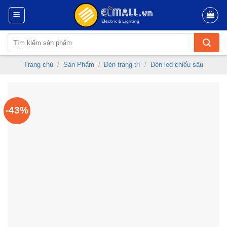
Skip
to
content
Tìm
kiếm:
Trang chủ
/
Sản Phẩm
/
Đèn trang trí
/
Đèn led chiếu sâu
-43%