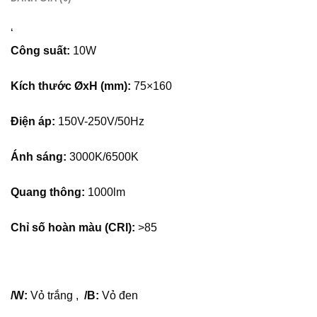
tường: Đèn LED chiếu sâu gắn nổi có thể lắp đặt nổi lên
trần hoặc tường mà không cần khoan đục trần (đặc biệt
‘
trong trường hợp không có hệ thống trần thạch cao hoặc
Công suất:
10W
cần thay đổi vị trí đèn dễ dàng). Việc lắp nổi giúp quá trình
thi công trở nên nhanh chóng và tiện lợi, không tốn nhiều
Kích thước ØxH (mm):
75×160
công sức.Thiết kế gọn gàng và hiện đại: Các đèn này có
thiết kế tinh tế, nhỏ gọn, dễ dàng hòa hợp với mọi không
Điện áp:
150V-250V/50Hz
gian nội thất, từ các căn hộ hiện đại cho đến các cửa hàng,
quán café, nhà hàng.
Ánh sáng:
3000K/6500K
3. Tạo điểm nhấn và hiệu ứng trang tríÁnh sáng trang trí:
Đèn LED chiếu sâu gắn nổi có thể được sử dụng để làm
Quang thông:
1000lm
nổi bật các chi tiết trang trí trong không gian, như kệ sách,
tác phẩm nghệ thuật, vật trang trí, hoặc các khu vực cần
Chỉ số hoàn màu (CRI):
>85
ánh sáng tập trung. Điều này giúp tạo ra một không gian
sang trọng, tinh tế và đầy cảm hứng.Chiếu sáng không
gian: Không chỉ chiếu sáng các đối tượng, đèn LED chiếu
sâu gắn nổi còn giúp tạo ra các hiệu ứng ánh sáng đặc
/W:
Vỏ trắng ,
/B:
Vỏ đen
biệt cho không gian, làm cho căn phòng trở nên ấm cúng