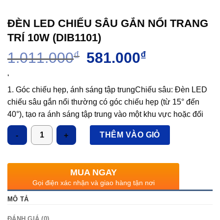
ĐÈN LED CHIẾU SÂU GẮN NỔI TRANG
TRÍ 10W (DIB1101)
Giá
Giá
1.011.000
₫
581.000
₫
gốc
hiện
là:
tại
‘
1.011.000₫.
là:
1. Góc chiếu hẹp, ánh sáng tập trungChiếu sâu: Đèn LED
581.000₫.
chiếu sâu gắn nổi thường có góc chiếu hẹp (từ 15° đến
40°), tạo ra ánh sáng tập trung vào một khu vực hoặc đối
tượng cụ thể. Điều này rất thích hợp cho việc chiếu sáng
Số lượng
THÊM VÀO GIỎ
điểm, chẳng hạn như chiếu sáng tranh ảnh, tác phẩm nghệ
thuật, sản phẩm trưng bày trong cửa hàng, hoặc các chi
tiết trang trí nội thất.Ánh sáng mạnh mẽ và đồng đều: Dù có
MUA NGAY
góc chiếu hẹp, đèn vẫn cung cấp một lượng ánh sáng
Gọi điện xác nhận và giao hàng tận nơi
mạnh và ổn định, tạo hiệu ứng chiếu sáng rõ ràng, không
MÔ TẢ
bị phân tán.
2. Lắp đặt nổi, dễ dàng thi côngLắp nổi trên trần hoặc
ĐÁNH GIÁ (0)