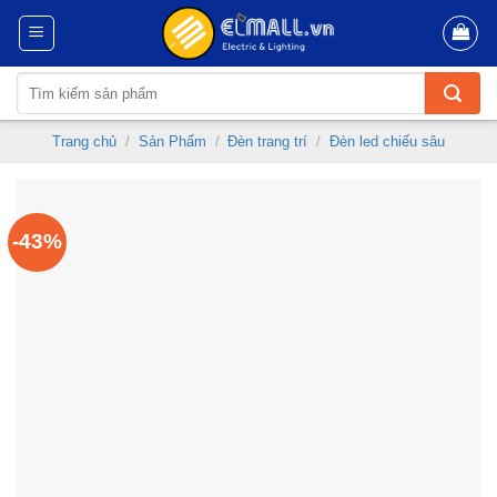
Skip
to
content
Tìm
kiếm:
Trang chủ
/
Sản Phẩm
/
Đèn trang trí
/
Đèn led chiếu sâu
-43%