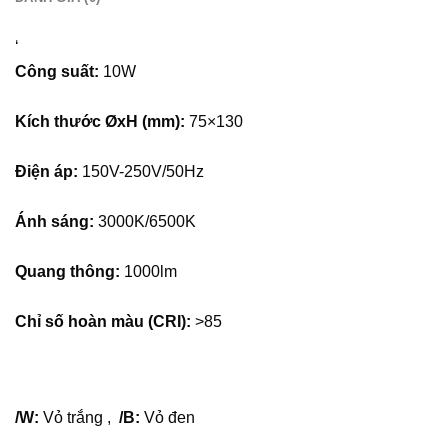
tường: Đèn LED chiếu sâu gắn nổi có thể lắp đặt nổi lên
trần hoặc tường mà không cần khoan đục trần (đặc biệt
‘
trong trường hợp không có hệ thống trần thạch cao hoặc
Công suất:
10W
cần thay đổi vị trí đèn dễ dàng). Việc lắp nổi giúp quá trình
thi công trở nên nhanh chóng và tiện lợi, không tốn nhiều
Kích thước ØxH (mm):
75×130
công sức.Thiết kế gọn gàng và hiện đại: Các đèn này có
thiết kế tinh tế, nhỏ gọn, dễ dàng hòa hợp với mọi không
Điện áp:
150V-250V/50Hz
gian nội thất, từ các căn hộ hiện đại cho đến các cửa hàng,
quán café, nhà hàng.
Ánh sáng:
3000K/6500K
3. Tạo điểm nhấn và hiệu ứng trang tríÁnh sáng trang trí:
Đèn LED chiếu sâu gắn nổi có thể được sử dụng để làm
Quang thông:
1000lm
nổi bật các chi tiết trang trí trong không gian, như kệ sách,
tác phẩm nghệ thuật, vật trang trí, hoặc các khu vực cần
Chỉ số hoàn màu (CRI):
>85
ánh sáng tập trung. Điều này giúp tạo ra một không gian
sang trọng, tinh tế và đầy cảm hứng.Chiếu sáng không
gian: Không chỉ chiếu sáng các đối tượng, đèn LED chiếu
sâu gắn nổi còn giúp tạo ra các hiệu ứng ánh sáng đặc
/W:
Vỏ trắng ,
/B:
Vỏ đen
biệt cho không gian, làm cho căn phòng trở nên ấm cúng