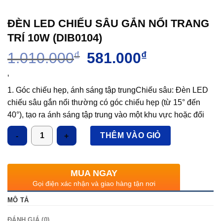
ĐÈN LED CHIẾU SÂU GẮN NỔI TRANG
TRÍ 10W (DIB0104)
Giá
Giá
1.010.000
₫
581.000
₫
gốc
hiện
là:
tại
‘
1.010.000₫.
là:
1. Góc chiếu hẹp, ánh sáng tập trungChiếu sâu: Đèn LED
581.000₫.
chiếu sâu gắn nổi thường có góc chiếu hẹp (từ 15° đến
40°), tạo ra ánh sáng tập trung vào một khu vực hoặc đối
tượng cụ thể. Điều này rất thích hợp cho việc chiếu sáng
Số lượng
THÊM VÀO GIỎ
điểm, chẳng hạn như chiếu sáng tranh ảnh, tác phẩm nghệ
thuật, sản phẩm trưng bày trong cửa hàng, hoặc các chi
tiết trang trí nội thất.Ánh sáng mạnh mẽ và đồng đều: Dù có
MUA NGAY
góc chiếu hẹp, đèn vẫn cung cấp một lượng ánh sáng
Gọi điện xác nhận và giao hàng tận nơi
mạnh và ổn định, tạo hiệu ứng chiếu sáng rõ ràng, không
MÔ TẢ
bị phân tán.
2. Lắp đặt nổi, dễ dàng thi côngLắp nổi trên trần hoặc
ĐÁNH GIÁ (0)