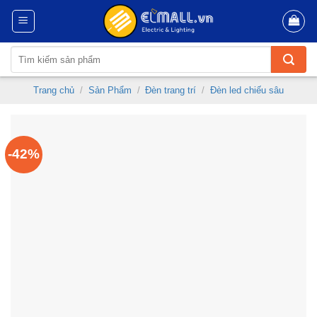
Skip
to
content
Tìm
kiếm:
Trang chủ
/
Sản Phẩm
/
Đèn trang trí
/
Đèn led chiếu sâu
-42%