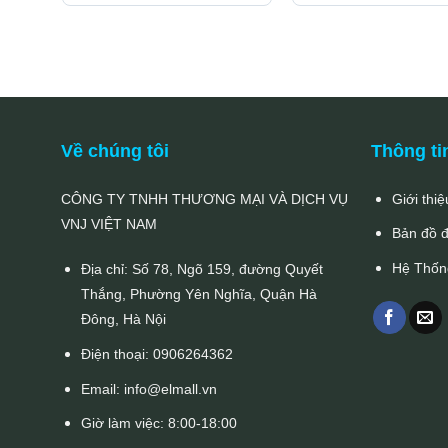
là:
tại
191.000₫.
là:
153.000₫.
Về chúng tôi
Thông ti
CÔNG TY TNHH THƯƠNG MẠI VÀ DỊCH VỤ
Giới thiệ
VNJ VIỆT NAM
Bản đồ 
Hệ Thốn
Địa chỉ: Số 78, Ngõ 159, đường Quyết
Thắng, Phường Yên Nghĩa, Quận Hà
Đông, Hà Nội
Điện thoại:
0906264362
Email:
info@elmall.vn
Giờ làm việc: 8:00-18:00