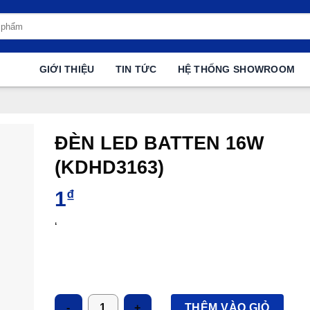
GIỚI THIỆU
TIN TỨC
HỆ THỐNG SHOWROOM
ĐÈN LED BATTEN 16W
(KDHD3163)
1
₫
‘
Số lượng
THÊM VÀO GIỎ