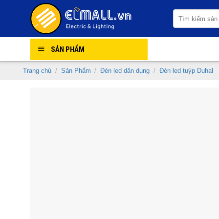
Skip
Tìm
to
kiếm:
content
SẢN PHẨM
Trang chủ
/
Sản Phẩm
/
Đèn led dân dụng
/
Đèn led tuýp Duhal