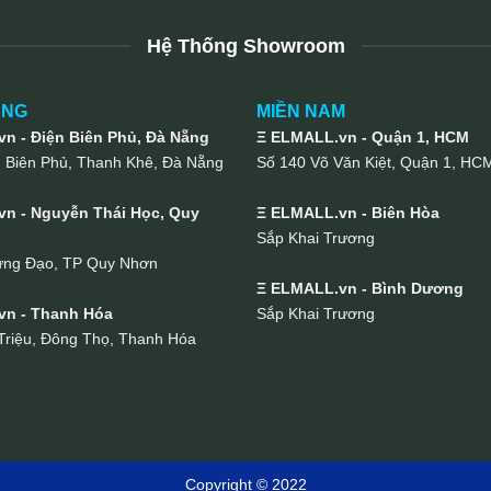
Hệ Thống Showroom
UNG
MIỀN NAM
n - Điện Biên Phủ, Đà Nẵng
Ξ ELMALL.vn - Quận 1, HCM
n Biên Phủ, Thanh Khê, Đà Nẵng
Số 140 Võ Văn Kiệt, Quận 1, HC
n - Nguyễn Thái Học, Quy
Ξ ELMALL.vn - Biên Hòa
Sắp Khai Trương
ưng Đạo, TP Quy Nhơn
Ξ ELMALL.vn - Bình Dương
vn - Thanh Hóa
Sắp Khai Trương
Triệu, Đông Thọ, Thanh Hóa
Copyright © 2022