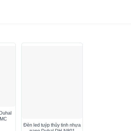
Duhal
EMC
Đèn led tuýp thủy tinh nhựa
nano Duhal DH-N801