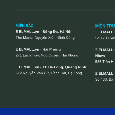
MIỀN BẮC
MIỀN TR
Ξ ELMALL.vn - Đống Đa, Hà Nội
Ξ ELMALL.v
The Manor Nguyễn Xiển, Định Công
Số 170 Điệ
Ξ ELMALL.vn - Hải Phòng
Ξ ELMALL.v
271 Lạch Tray, Ngô Quyền, Hải Phòng
Nhơn
585 Trần H
Ξ ELMALL.vn - TP Hạ Long, Quảng Ninh
512 Nguyễn Văn Cừ, Hồng Hải, Hạ Long
Ξ ELMALL.
Số 438, Bà 