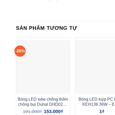
SẢN PHẨM TƯƠNG TỰ
-20%
Bóng LED tube chống thấm
Bóng LED tuýp PC 
chống bụi Duhal DHD0231
KEH136 36W – 
23W
Giá
Giá
191.000
₫
153.000
₫
1
₫
gốc
hiện