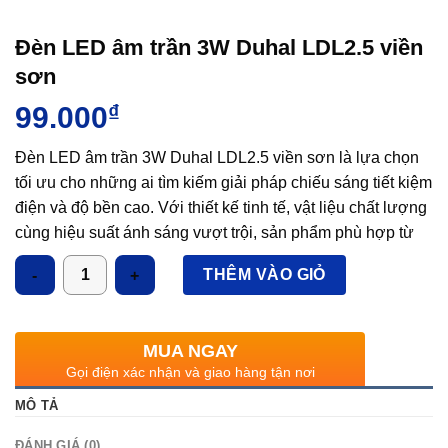
Đèn LED âm trần 3W Duhal LDL2.5 viền
sơn
99.000
₫
Đèn LED âm trần 3W Duhal LDL2.5 viền sơn là lựa chọn
tối ưu cho những ai tìm kiếm giải pháp chiếu sáng tiết kiệm
điện và độ bền cao. Với thiết kế tinh tế, vật liệu chất lượng
cùng hiệu suất ánh sáng vượt trội, sản phẩm phù hợp từ
nhà ở, văn phòng cho đến các công trình thương mại, dịch
Số lượng
THÊM VÀO GIỎ
vụ.
MUA NGAY
Gọi điện xác nhận và giao hàng tận nơi
MÔ TẢ
ĐÁNH GIÁ (0)