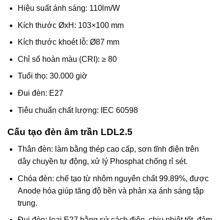
Hiệu suất ánh sáng: 110lm/W
Kích thước ØxH: 103×100 mm
Kích thước khoét lỗ: Ø87 mm
Chỉ số hoàn màu (CRI): ≥ 80
Tuổi thọ: 30.000 giờ
Đui đèn: E27
Tiêu chuẩn chất lượng: IEC 60598
Cấu tạo đèn âm trần LDL2.5
Thân đèn: làm bằng thép cao cấp, sơn tĩnh điện trên
dây chuyền tự động, xử lý Phosphat chống rỉ sét.
Chóa đèn: chế tạo từ nhôm nguyên chất 99.89%, được
Anode hóa giúp tăng độ bền và phản xạ ánh sáng tập
trung.
Đui đèn: loại E27 bằng sứ cách điện, chịu nhiệt tốt, đảm