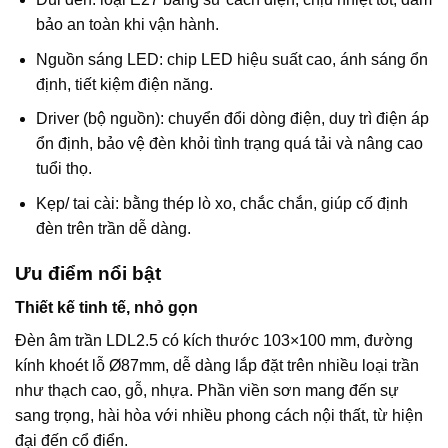
bảo an toàn khi vận hành.
Nguồn sáng LED: chip LED hiệu suất cao, ánh sáng ổn
định, tiết kiệm điện năng.
Driver (bộ nguồn): chuyển đổi dòng điện, duy trì điện áp
ổn định, bảo vệ đèn khỏi tình trạng quá tải và nâng cao
tuổi thọ.
Kẹp/ tai cài: bằng thép lò xo, chắc chắn, giúp cố định
đèn trên trần dễ dàng.
Ưu điểm nổi bật
Thiết kế tinh tế, nhỏ gọn
Đèn âm trần LDL2.5 có kích thước 103×100 mm, đường
kính khoét lỗ Ø87mm, dễ dàng lắp đặt trên nhiều loại trần
như thạch cao, gỗ, nhựa. Phần viền sơn mang đến sự
sang trọng, hài hòa với nhiều phong cách nội thất, từ hiện
đại đến cổ điển.