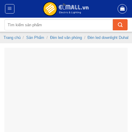
Skip
to
content
Tìm
kiếm:
Trang chủ
/
Sản Phẩm
/
Đèn led văn phòng
/
Đèn led downlight Duhal