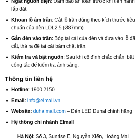
Ngắt nguồn điện
: Đảm bảo an toàn trước khi tiến hành
lắp đặt.
Khoan lỗ âm trần
: Cắt lỗ trần đúng theo kích thước tiêu
chuẩn của đèn LDL2.5 (Ø87mm).
Gắn đèn vào trần
: Bóp tai cài của đèn và đưa vào lỗ đã
cắt, thả ra để tai cài bám chặt trần.
Kiểm tra và bật nguồn
: Sau khi cố định chắc chắn, bật
công tắc để kiểm tra ánh sáng.
Thông tin liên hệ
Hotline:
1900 2150
Email:
info@elmall.vn
Website:
duhalmall.com
– Đèn LED Duhal chính hãng
Hệ thống chi nhánh Elmall
Hà Nội
: Số 3, Sunrise E, Nguyễn Xiển, Hoàng Mai