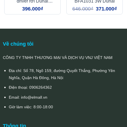
driver rời Duhal
BFA1031 3W Duhal
DGT005A
Giá
Giá
396.000
₫
646.000
₫
371.000
₫
gốc
hiện
là:
tại
646.000₫.
là:
371.0
Về chúng tôi
CÔNG TY TNHH THƯƠNG MẠI VÀ DỊCH VỤ VNJ VIỆT NAM
Địa chỉ: Số 78, Ngõ 159, đường Quyết Thắng, Phường Yên
Nghĩa, Quận Hà Đông, Hà Nội
Điện thoại:
0906264362
Email:
info@elmall.vn
Giờ làm việc: 8:00-18:00
Thông tin