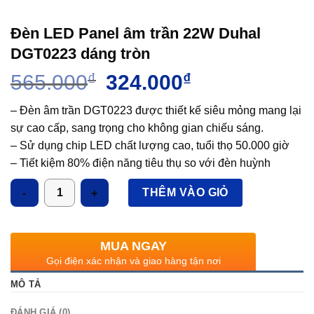
Đèn LED Panel âm trần 22W Duhal
DGT0223 dáng tròn
Giá
Giá
565.000
₫
324.000
₫
gốc
hiện
là:
tại
– Đèn âm trần DGT0223 được thiết kế siêu mỏng mang lại
565.000₫.
là:
sự cao cấp, sang trọng cho không gian chiếu sáng.
324.000₫.
– Sử dụng chip LED chất lượng cao, tuổi thọ 50.000 giờ
– Tiết kiệm 80% điện năng tiêu thụ so với đèn huỳnh
quang.
Số lượng
THÊM VÀO GIỎ
– Chỉ số hoàn màu cao Ra > 80.
– Được ứng dụng rộng rãi vào các lĩnh vực chiếu sáng
như chiếu sáng văn phòng, công sở, chiếu sáng nhà ở,
MUA NGAY
trường học, trung tâm thương mại, đáp ứng được yêu cầu
Gọi điện xác nhận và giao hàng tận nơi
tiết kiệm điện và mang lại hiệu quả chiếu sáng tốt nhất.
MÔ TẢ
ĐÁNH GIÁ (0)