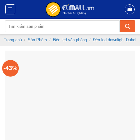
Skip
to
content
Tìm
kiếm:
Trang chủ
/
Sản Phẩm
/
Đèn led văn phòng
/
Đèn led downlight Duhal
-43%