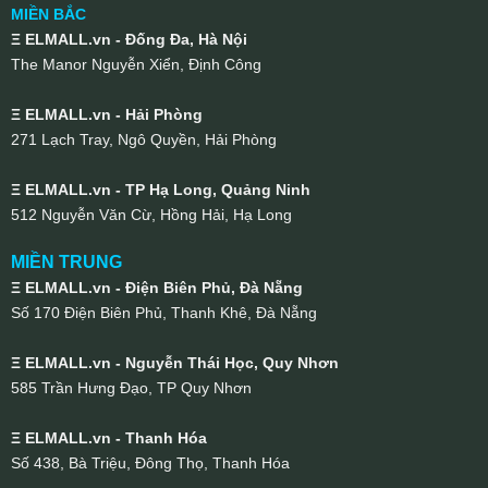
MIỀN BẮC
Ξ ELMALL.vn - Đống Đa, Hà Nội
The Manor Nguyễn Xiển, Định Công
Ξ ELMALL.vn - Hải Phòng
271 Lạch Tray, Ngô Quyền, Hải Phòng
Ξ ELMALL.vn - TP Hạ Long, Quảng Ninh
512 Nguyễn Văn Cừ, Hồng Hải, Hạ Long
MIỀN TRUNG
Ξ ELMALL.vn - Điện Biên Phủ, Đà Nẵng
Số 170 Điện Biên Phủ, Thanh Khê, Đà Nẵng
Ξ ELMALL.vn - Nguyễn Thái Học, Quy Nhơn
585 Trần Hưng Đạo, TP Quy Nhơn
Ξ ELMALL.vn - Thanh Hóa
Số 438, Bà Triệu, Đông Thọ, Thanh Hóa