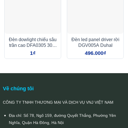
Đèn dowlight chiếu sâu
Đèn led panel driver rời
trần cao DFA0305 30W
DGV005A Duhal
Duhal
1
₫
496.000
₫
Về chúng tôi
CÔNG TY TNHH THƯƠNG MẠI VÀ DỊCH VỤ VNJ VIỆT NAM
Địa chỉ: Số 78, Ngõ 159, đường Quyết Thắng, Phường Yên
Nghĩa, Quận Hà Đông, Hà Nội