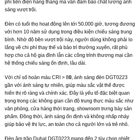
phí tiền điện hàng tháng mà vẫn đảm bảo chất lượng ánh
sáng vượt trội.
Đèn có tuổi thọ hoạt động lên tới 50.000 giờ, tương đương
với hơn 10 năm sử dụng trong điều kiện chiếu sáng trung
bình. Nhờ độ bền vượt trội này, người dùng không phải lo
lắng về chi phí thay thế và bảo trì thường xuyên, rất phù
hợp cho cả hộ gia đình lẫn các công trình thương mại cần
hệ thống chiếu sáng ổn định, lâu dài.
Với chỉ số hoàn màu CRI > 8
0
, ánh sáng đèn DGT0223
gần với ánh sáng tự nhiên, giúp màu sắc vật thể được
hiển thị rõ ràng và chính xác. Đây là yếu tố đặc biệt quan
trọng trong các không gian cần độ trung thực màu sắc như
văn phòng, cửa hàng thời trang, showroom trưng bày sản
phẩm. Đồng thời, ánh sáng ổn định và không nhấp nháy
giúp bảo vệ thị lực, an toàn cho cả người lớn và trẻ nhỏ.
Đèn âm trần Duhal DGT0223 mang đến 2 tùy chọn nhiệt