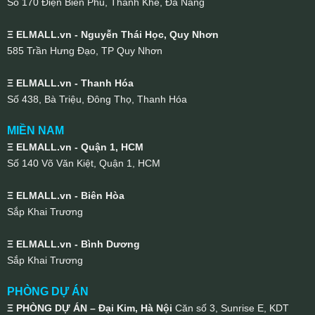
Số 170 Điện Biên Phủ, Thanh Khê, Đà Nẵng
Ξ ELMALL.vn - Nguyễn Thái Học, Quy Nhơn
585 Trần Hưng Đạo, TP Quy Nhơn
Ξ ELMALL.vn - Thanh Hóa
Số 438, Bà Triệu, Đông Thọ, Thanh Hóa
MIỀN NAM
Ξ ELMALL.vn - Quận 1, HCM
Số 140 Võ Văn Kiệt, Quận 1, HCM
Ξ ELMALL.vn - Biên Hòa
Sắp Khai Trương
Ξ ELMALL.vn - Bình Dương
Sắp Khai Trương
PHÒNG DỰ ÁN
Ξ PHÒNG DỰ ÁN – Đại Kim, Hà Nội
Căn số 3, Sunrise E, KDT