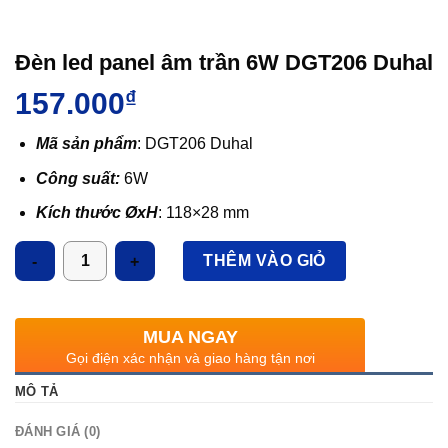
Đèn led panel âm trần 6W DGT206 Duhal
157.000
₫
Mã sản phẩm
: DGT206 Duhal
Công suất:
6W
Kích thước ØxH
: 118×28 mm
Kích thước khoét lỗ
: Ø100 mm
Số lượng
THÊM VÀO GIỎ
Quang thông:
560lm
Ánh sáng
: 3000K/6500K
MUA NGAY
CRI
: >80, IP: 44
Gọi điện xác nhận và giao hàng tận nơi
MÔ TẢ
ĐÁNH GIÁ (0)