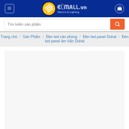
Skip
to
content
Tìm
kiếm:
Trang chủ
/
Sản Phẩm
/
Đèn led văn phòng
/
Đèn led panel Duhal
/
Đèn
led panel âm trần Duhal