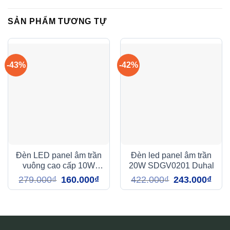
SẢN PHẨM TƯƠNG TỰ
-43%
-42%
Đèn LED panel âm trần
Đèn led panel âm trần
vuông cao cấp 10W
20W SDGV0201 Duhal
SDGV0101 Duhal
Giá
Giá
Giá
Giá
279.000
₫
160.000
₫
422.000
₫
243.000
₫
gốc
hiện
gốc
hiện
là:
tại
là:
tại
279.000₫.
là:
422.000₫.
là:
160.000₫.
243.0