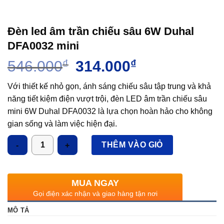
Đèn led âm trần chiếu sâu 6W Duhal
DFA0032 mini
Giá
Giá
546.000
₫
314.000
₫
gốc
hiện
là:
tại
Với thiết kế nhỏ gọn, ánh sáng chiếu sâu tập trung và khả
546.000₫.
là:
năng tiết kiệm điện vượt trội, đèn LED âm trần chiếu sâu
314.000₫.
mini 6W Duhal DFA0032 là lựa chọn hoàn hảo cho không
gian sống và làm việc hiện đại.
Số lượng
THÊM VÀO GIỎ
MUA NGAY
Gọi điện xác nhận và giao hàng tận nơi
MÔ TẢ