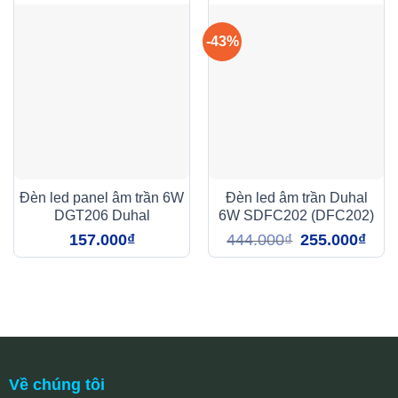
-43%
Đèn led panel âm trần 6W
Đèn led âm trần Duhal
DGT206 Duhal
6W SDFC202 (DFC202)
Giá
Giá
157.000
₫
444.000
₫
255.000
₫
gốc
hiện
là:
tại
444.000₫.
là:
255.0
Về chúng tôi