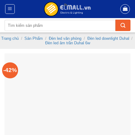
Skip
to
content
Tìm
kiếm:
Trang chủ
/
Sản Phẩm
/
Đèn led văn phòng
/
Đèn led downlight Duhal
/
Đèn led âm trần Duhal 6w
-42%