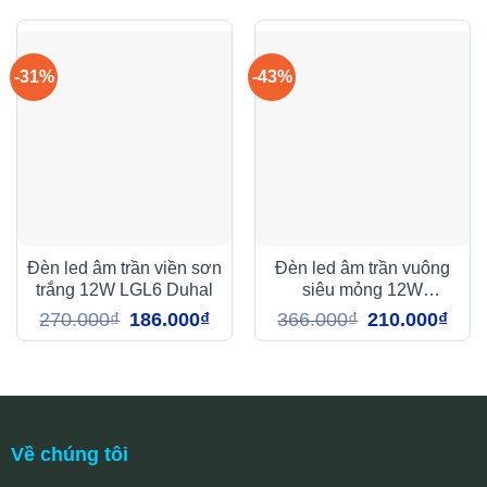
-31%
-43%
Đèn led âm trần viền sơn
Đèn led âm trần vuông
trắng 12W LGL6 Duhal
siêu mỏng 12W
DGV0123 Duhal
Giá
Giá
Giá
Giá
270.000
₫
186.000
₫
366.000
₫
210.000
₫
gốc
hiện
gốc
hiện
là:
tại
là:
tại
270.000₫.
là:
366.000₫.
là:
186.000₫.
210.0
Về chúng tôi