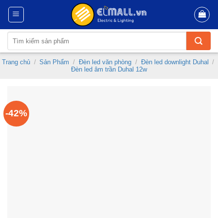
Skip
to
content
Tìm
kiếm:
Trang chủ
/
Sản Phẩm
/
Đèn led văn phòng
/
Đèn led downlight Duhal
/
Đèn led âm trần Duhal 12w
-42%