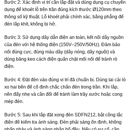
Bước 2: Xác định vị trí cần lắp đặt và dùng dụng cụ chuyên
dụng để khoét lỗ trên trần đúng kích thước Ø120mm theo
thông số kỹ thuật. Lỗ khoét phải chính xác, bằng phẳng để
đèn lắp khít, không bị hở.
Bước 3: Sử dụng dây dẫn điện an toàn, kết nối dây nguồn
của đèn với hệ thống điện (150V–250V/50Hz). Đảm bảo
nối đúng cực, đúng màu dây (dây nóng, dây nguội) và
dùng băng keo cách điện quấn chặt mối nối để tránh rò
điện.
Bước 4: Đặt đèn vào đúng vị trí đã chuẩn bị. Dùng tai cài lò
xo hai bên để cố định chắc chắn đèn trong trần. Khi lắp,
nên đẩy nhẹ và cân đối để tránh làm trầy xước hoặc cong
mép đèn.
Bước 5: Sau khi lắp đặt xong đèn SDFN212, bật công tắc
điện để kiểm tra ánh sáng. Đèn phải sáng ổn định, không
nhấp nháy và ánh sáng phân bổ đều. Nếu có sự cố, cần