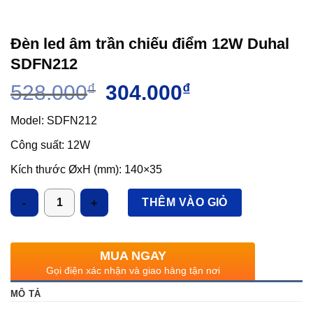
Đèn led âm trần chiếu điểm 12W Duhal
SDFN212
Giá
Giá
528.000
₫
304.000
₫
gốc
hiện
là:
tại
Model: SDFN212
528.000₫.
là:
Công suất: 12W
304.000₫.
Kích thước ØxH (mm): 140×35
Kích thước khoét lỗ Ø (mm): 120
Số lượng
THÊM VÀO GIỎ
Điện áp: 150V-250V/50Hz
Ánh sáng: 3000K/6500K
MUA NGAY
Quang thông: 1250lm
Gọi điện xác nhận và giao hàng tận nơi
Chỉ số hoàn màu (CRI): >85
MÔ TẢ