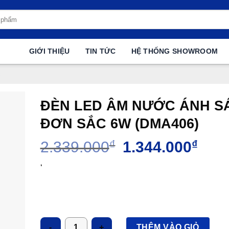
GIỚI THIỆU
TIN TỨC
HỆ THỐNG SHOWROOM
c
ĐÈN LED ÂM NƯỚC ÁNH S
ĐƠN SẮC 6W (DMA406)
Giá
Giá
2.339.000
₫
1.344.000
₫
gốc
hiện
là:
tại
‘
2.339.000₫.
là:
1.344
Số lượng
THÊM VÀO GIỎ