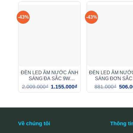
-43%
-43%
ĐÈN LED ÂM NƯỚC ÁNH
ĐÈN LED ÂM NƯỚ
SÁNG ĐA SẮC 9W
SÁNG ĐƠN SẮC
(DMA3099)
(DMA103)
Giá
Giá
Giá
2.009.000
₫
1.155.000
₫
881.000
₫
506.0
gốc
hiện
gốc
là:
tại
là:
2.009.000₫.
là:
881.00
1.155.000₫.
Về chúng tôi
Thông ti