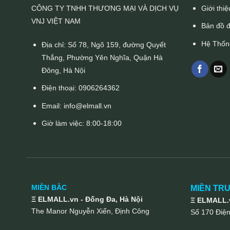
CÔNG TY TNHH THƯƠNG MẠI VÀ DỊCH VỤ
Giới thiệ
VNJ VIỆT NAM
Bản đồ 
Hệ Thốn
Địa chỉ: Số 78, Ngõ 159, đường Quyết
Thắng, Phường Yên Nghĩa, Quận Hà
Đông, Hà Nội
Điện thoại:
0906264362
Email:
info@elmall.vn
Giờ làm việc: 8:00-18:00
MIỀN BẮC
MIỀN TR
Ξ ELMALL.vn - Đống Đa, Hà Nội
Ξ ELMALL.v
The Manor Nguyễn Xiển, Định Công
Số 170 Điệ