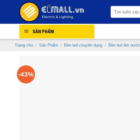
Skip
Tìm
to
kiếm:
content
SẢN PHẨM
Trang chủ
/
Sản Phẩm
/
Đèn led chuyên dụng
/
Đèn led âm nướ
-43%