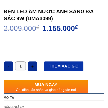
ĐÈN LED ÂM NƯỚC ÁNH SÁNG ĐA
SẮC 9W (DMA3099)
Giá
Giá
2.009.000
₫
1.155.000
₫
gốc
hiện
là:
tại
‘
2.009.000₫.
là:
1.155.000₫.
Số lượng
THÊM VÀO GIỎ
MUA NGAY
Gọi điện xác nhận và giao hàng tận nơi
MÔ TẢ
ĐÁNH GIÁ (0)