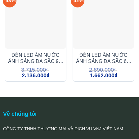
-43%
-42%
ĐÈN LED ÂM NƯỚC
ĐÈN LED ÂM NƯỚC
ÁNH SÁNG ĐA SẮC 9W
ÁNH SÁNG ĐA SẮC 6W
(DMA2099)
(DMA1069)
3.715.000
₫
2.890.000
₫
Giá
Giá
Giá
Giá
2.136.000
₫
1.662.000
₫
gốc
hiện
gốc
hiện
là:
tại
là:
tại
3.715.000₫.
là:
2.890.000₫.
là:
2.136.000₫.
1.662.000₫
Về chúng tôi
CÔNG TY TNHH THƯƠNG MẠI VÀ DỊCH VỤ VNJ VIỆT NAM