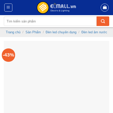
Skip
to
content
Tìm
kiếm:
Trang chủ
/
Sản Phẩm
/
Đèn led chuyên dụng
/
Đèn led âm nước
-43%