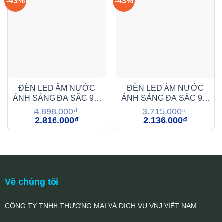
-43%
-43%
ĐÈN LED ÂM NƯỚC
ĐÈN LED ÂM NƯỚC
ÁNH SÁNG ĐA SẮC 9W
ÁNH SÁNG ĐA SẮC 9W
(DMA1099)
(DMA2099)
4.898.000
₫
3.715.000
₫
Giá
Giá
Giá
Giá
2.816.000
₫
2.136.000
₫
gốc
hiện
gốc
hiện
là:
tại
là:
tại
4.898.000₫.
là:
3.715.000₫.
là:
2.816.000₫.
2.136.000₫
Về chúng tôi
CÔNG TY TNHH THƯƠNG MẠI VÀ DỊCH VỤ VNJ VIỆT NAM