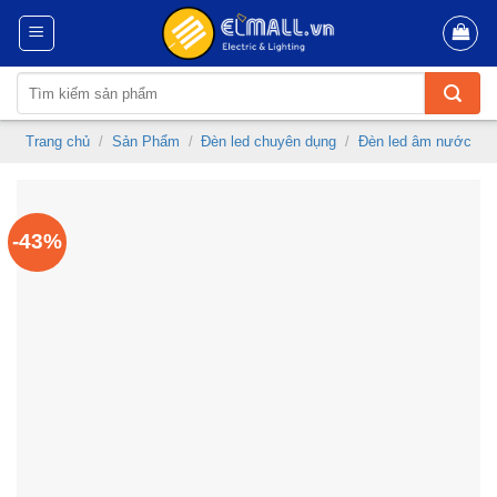
Skip
to
content
Tìm
kiếm:
Trang chủ
/
Sản Phẩm
/
Đèn led chuyên dụng
/
Đèn led âm nước
-43%