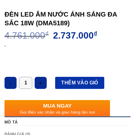
ĐÈN LED ÂM NƯỚC ÁNH SÁNG ĐA
SẮC 18W (DMA5189)
Giá
Giá
4.761.000
₫
2.737.000
₫
gốc
hiện
là:
tại
‘
4.761.000₫.
là:
2.737.000₫.
Số lượng
THÊM VÀO GIỎ
MUA NGAY
Gọi điện xác nhận và giao hàng tận nơi
MÔ TẢ
ĐÁNH GIÁ (0)