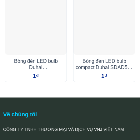
Bóng đèn LED bulb
Bóng đèn LED bulb
Duhal
compact Duhal SDAD512
SBNL820/KBNL820 20W
12W
1
₫
1
₫
Về chúng tôi
CÔNG TY TNHH THƯƠNG MẠI VÀ DỊCH VỤ VNJ VIỆT NAM