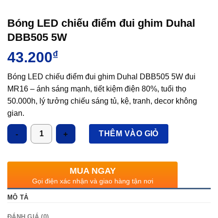
Bóng LED chiếu điểm đui ghim Duhal
DBB505 5W
43.200
₫
Bóng LED chiếu điểm đui ghim Duhal DBB505 5W đui
MR16 – ánh sáng mạnh, tiết kiệm điện 80%, tuổi thọ
50.000h, lý tưởng chiếu sáng tủ, kệ, tranh, decor không
gian.
Số lượng
THÊM VÀO GIỎ
MUA NGAY
Gọi điện xác nhận và giao hàng tận nơi
MÔ TẢ
ĐÁNH GIÁ (0)