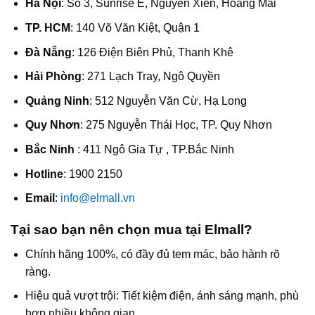
Hà Nội
: Số 3, Sunrise E, Nguyễn Xiển, Hoàng Mai
TP. HCM
: 140 Võ Văn Kiệt, Quận 1
Đà Nẵng
: 126 Điện Biên Phủ, Thanh Khê
Hải Phòng
: 271 Lạch Tray, Ngô Quyền
Quảng Ninh
: 512 Nguyễn Văn Cừ, Hạ Long
Quy Nhơn
: 275 Nguyễn Thái Học, TP. Quy Nhơn
Bắc Ninh
: 411 Ngô Gia Tự , TP.Bắc Ninh
Hotline
: 1900 2150
Email
:
info@elmall.vn
Tại sao bạn nên chọn mua tại Elmall?
Chính hãng 100%, có đầy đủ tem mác, bảo hành rõ
ràng.
Hiệu quả vượt trội: Tiết kiệm điện, ánh sáng mạnh, phù
hợp nhiều không gian.