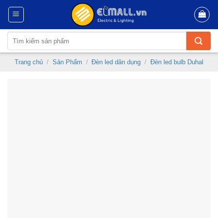
Skip
to
content
Tìm
kiếm:
Trang chủ
/
Sản Phẩm
/
Đèn led dân dụng
/
Đèn led bulb Duhal