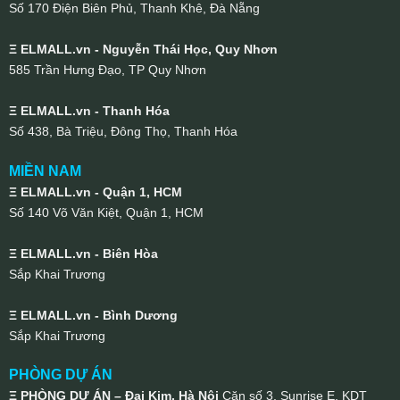
Số 170 Điện Biên Phủ, Thanh Khê, Đà Nẵng
Ξ ELMALL.vn - Nguyễn Thái Học, Quy Nhơn
585 Trần Hưng Đạo, TP Quy Nhơn
Ξ ELMALL.vn - Thanh Hóa
Số 438, Bà Triệu, Đông Thọ, Thanh Hóa
MIỀN NAM
Ξ ELMALL.vn - Quận 1, HCM
Số 140 Võ Văn Kiệt, Quận 1, HCM
Ξ ELMALL.vn - Biên Hòa
Sắp Khai Trương
Ξ ELMALL.vn - Bình Dương
Sắp Khai Trương
PHÒNG DỰ ÁN
Ξ PHÒNG DỰ ÁN – Đại Kim, Hà Nội
Căn số 3, Sunrise E, KDT