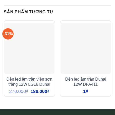
SẢN PHẨM TƯƠNG TỰ
-31%
Đèn led âm trần viền sơn
Đèn led âm trần Duhal
trắng 12W LGL6 Duhal
12W DFA411
Giá
Giá
270.000
₫
186.000
₫
1
₫
gốc
hiện
là:
tại
270.000₫.
là:
186.000₫.