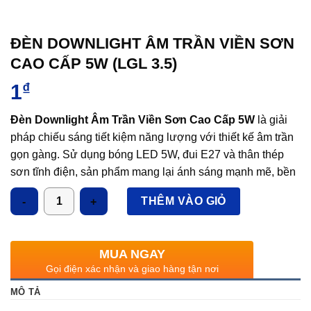
ĐÈN DOWNLIGHT ÂM TRẦN VIỀN SƠN
CAO CẤP 5W (LGL 3.5)
1
₫
Đèn Downlight Âm Trần Viền Sơn Cao Cấp 5W
là giải
pháp chiếu sáng tiết kiệm năng lượng với thiết kế âm trần
gọn gàng. Sử dụng bóng LED 5W, đui E27 và thân thép
sơn tĩnh điện, sản phẩm mang lại ánh sáng mạnh mẽ, bền
bỉ và tiết kiệm điện. Đèn phù hợp cho các không gian như
Số lượng
THÊM VÀO GIỎ
phòng khách, văn phòng, khách sạn và siêu thị, đồng thời
dễ dàng lắp đặt và bảo trì.
Công suất: bóng LED 5W
MUA NGAY
Gọi điện xác nhận và giao hàng tận nơi
Kích thước ØxH (mm): 120×125
MÔ TẢ
Kích thước khoét lỗ Ø (mm): 105