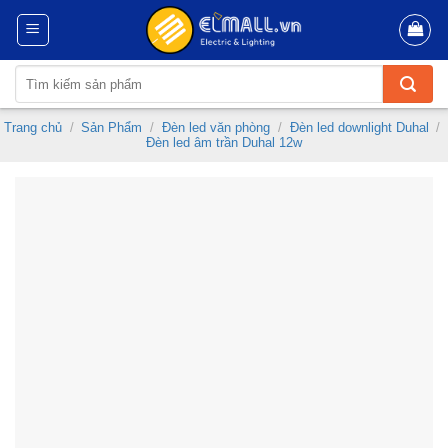
Skip
to
content
Tìm
kiếm:
Trang chủ
/
Sản Phẩm
/
Đèn led văn phòng
/
Đèn led downlight Duhal
/
Đèn led âm trần Duhal 12w