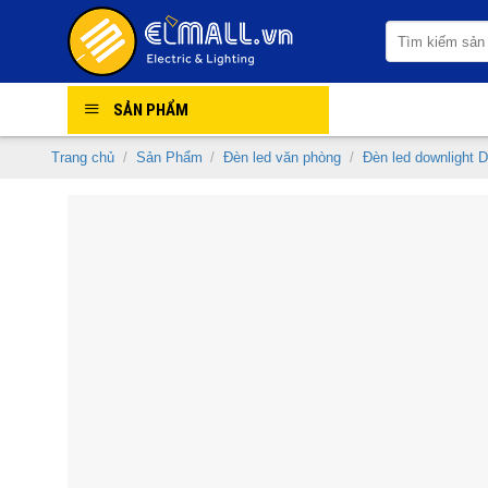
Skip
Tìm
to
kiếm:
content
SẢN PHẨM
Trang chủ
/
Sản Phẩm
/
Đèn led văn phòng
/
Đèn led downlight D