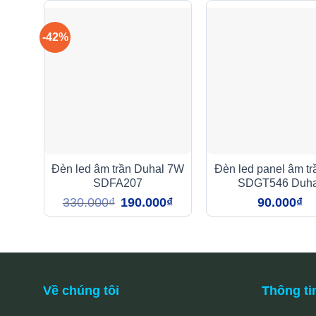
-42%
Đèn led âm trần Duhal 7W
Đèn led panel âm t
SDFA207
SDGT546 Duha
Giá
Giá
330.000
₫
190.000
₫
90.000
₫
gốc
hiện
là:
tại
330.000₫.
là:
190.000₫.
Về chúng tôi
Thông ti