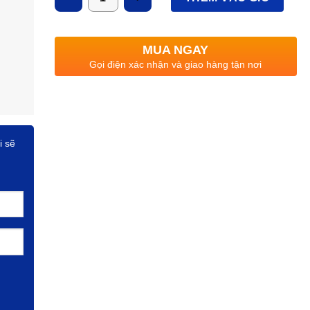
Quang thông
: 650lm
Ánh sáng
: 3000K/6500K
MUA NGAY
CRI
: >80, IP: 44
Gọi điện xác nhận và giao hàng tận nơi
i sẽ