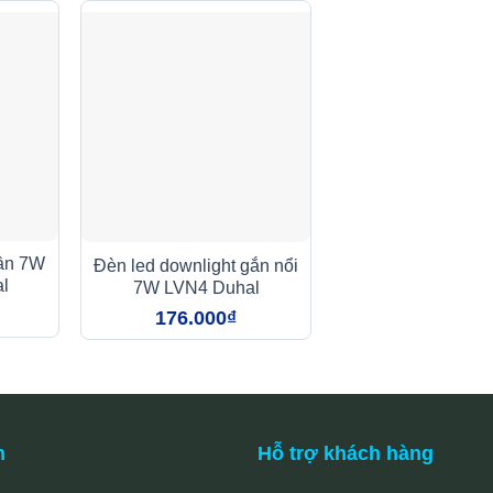
rần 7W
Đèn led downlight gắn nổi
l
7W LVN4 Duhal
176.000
₫
n
Hỗ trợ khách hàng