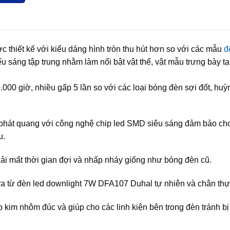
 thiết kế với kiểu dáng hình tròn thu hút hơn so với các mẫu
đ
 sáng tập trung nhằm làm nổi bật vật thể, vật mẫu trưng bày tạ
000 giờ, nhiều gấp 5 lần so với các loại bóng đèn sợi đốt, huỳ
 phát quang với công nghệ chip led SMD siêu sáng đảm bảo ch
u.
phải mất thời gian đợi và nhấp nháy giống như bóng đèn cũ.
a từ đèn led downlight 7W DFA107 Duhal tự nhiên và chân thự
p kim nhôm đúc và giúp cho các linh kiện bên trong đèn tránh b