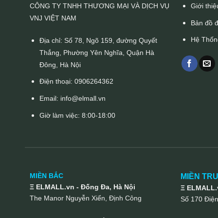
CÔNG TY TNHH THƯƠNG MẠI VÀ DỊCH VỤ
Giới thiệ
VNJ VIỆT NAM
Bản đồ 
Hệ Thốn
Địa chỉ: Số 78, Ngõ 159, đường Quyết
Thắng, Phường Yên Nghĩa, Quận Hà
Đông, Hà Nội
Điện thoại:
0906264362
Email:
info@elmall.vn
Giờ làm việc: 8:00-18:00
MIỀN BẮC
MIỀN TR
Ξ ELMALL.vn - Đống Đa, Hà Nội
Ξ ELMALL.v
The Manor Nguyễn Xiển, Định Công
Số 170 Điệ