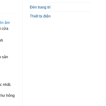
Đèn trang trí
Thiết bị điện
èn âm
i cửa
nh
o sản
c nhất.
ị hư hỏng