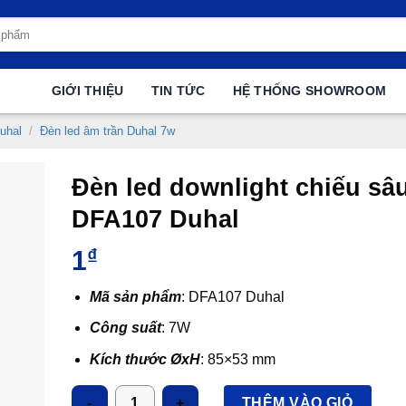
GIỚI THIỆU
TIN TỨC
HỆ THỐNG SHOWROOM
uhal
/
Đèn led âm trần Duhal 7w
Đèn led downlight chiếu sâ
DFA107 Duhal
1
₫
Mã sản phẩm
: DFA107 Duhal
Công suất
: 7W
Kích thước ØxH
: 85×53 mm
Kích thước khoét lỗ
: Ø73 mm
Số lượng
THÊM VÀO GIỎ