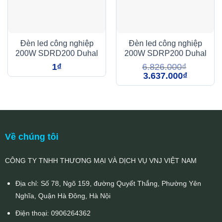
Đèn led công nghiệp
Đèn led công nghiệp
200W SDRD200 Duhal
200W SDRP200 Duhal
1
₫
6.826.000
₫
Giá
Giá
3.637.000
₫
gốc
hiện
là:
tại
6.826.000₫.
là:
3.637.000₫
Về chúng tôi
CÔNG TY TNHH THƯƠNG MẠI VÀ DỊCH VỤ VNJ VIỆT NAM
Địa chỉ: Số 78, Ngõ 159, đường Quyết Thắng, Phường Yên
Nghĩa, Quận Hà Đông, Hà Nội
Điện thoại:
0906264362