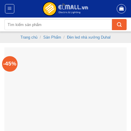
Skip
to
content
Tìm
kiếm:
Trang chủ
/
Sản Phẩm
/
Đèn led nhà xưởng Duhal
-45%