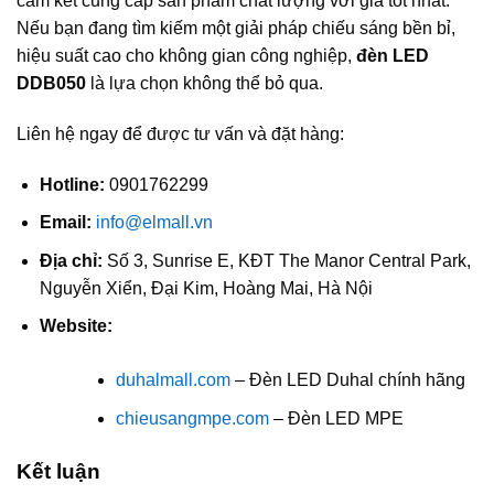
cam kết cung cấp sản phẩm chất lượng với giá tốt nhất.
Nếu bạn đang tìm kiếm một giải pháp chiếu sáng bền bỉ,
hiệu suất cao cho không gian công nghiệp,
đèn LED
DDB050
là lựa chọn không thể bỏ qua.
Liên hệ ngay để được tư vấn và đặt hàng:
Hotline:
0901762299
Email:
info@elmall.vn
Địa chỉ:
Số 3, Sunrise E, KĐT The Manor Central Park,
Nguyễn Xiển, Đại Kim, Hoàng Mai, Hà Nội
Website:
duhalmall.com
– Đèn LED Duhal chính hãng
chieusangmpe.com
– Đèn LED MPE
Kết luận