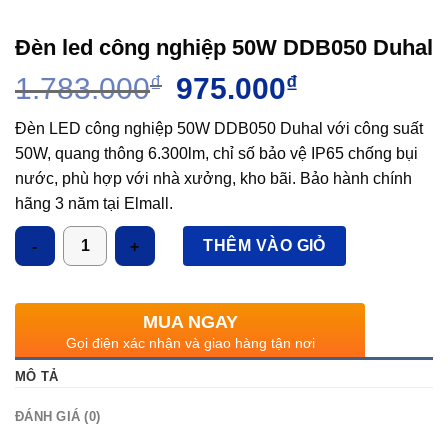
Đèn led công nghiệp 50W DDB050 Duhal
Giá
Giá
1.783.000
₫
975.000
₫
gốc
hiện
là:
tại
Đèn LED công nghiệp 50W DDB050 Duhal với công suất
1.783.000₫.
là:
50W, quang thông 6.300lm, chỉ số bảo vệ IP65 chống bụi
975.000₫.
nước, phù hợp với nhà xưởng, kho bãi. Bảo hành chính
hãng 3 năm tại Elmall.
Số lượng
THÊM VÀO GIỎ
MUA NGAY
Gọi điện xác nhận và giao hàng tận nơi
MÔ TẢ
ĐÁNH GIÁ (0)