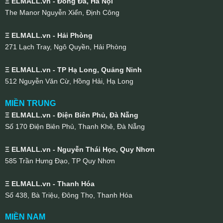
Ξ ELMALL.vn - Đống Đa, Hà Nội
The Manor Nguyễn Xiển, Định Công
Ξ ELMALL.vn - Hải Phòng
271 Lạch Tray, Ngô Quyền, Hải Phòng
Ξ ELMALL.vn - TP Hạ Long, Quảng Ninh
512 Nguyễn Văn Cừ, Hồng Hải, Hạ Long
MIỀN TRUNG
Ξ ELMALL.vn - Điện Biên Phủ, Đà Nẵng
Số 170 Điện Biên Phủ, Thanh Khê, Đà Nẵng
Ξ ELMALL.vn - Nguyễn Thái Học, Quy Nhơn
585 Trần Hưng Đạo, TP Quy Nhơn
Ξ ELMALL.vn - Thanh Hóa
Số 438, Bà Triệu, Đông Thọ, Thanh Hóa
MIỀN NAM