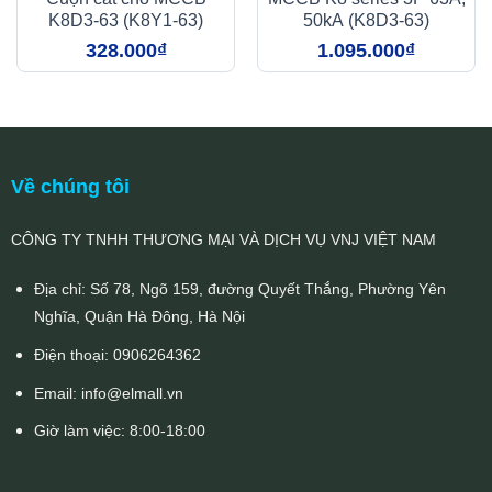
K8D3-63 (K8Y1-63)
50kA (K8D3-63)
328.000
₫
1.095.000
₫
Về chúng tôi
CÔNG TY TNHH THƯƠNG MẠI VÀ DỊCH VỤ VNJ VIỆT NAM
Địa chỉ: Số 78, Ngõ 159, đường Quyết Thắng, Phường Yên
Nghĩa, Quận Hà Đông, Hà Nội
Điện thoại:
0906264362
Email:
info@elmall.vn
Giờ làm việc: 8:00-18:00