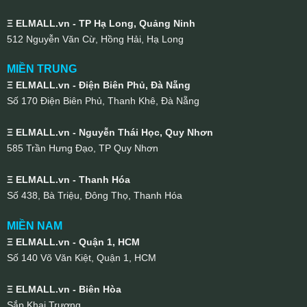
Ξ ELMALL.vn - TP Hạ Long, Quảng Ninh
512 Nguyễn Văn Cừ, Hồng Hải, Hạ Long
MIỀN TRUNG
Ξ ELMALL.vn - Điện Biên Phủ, Đà Nẵng
Số 170 Điện Biên Phủ, Thanh Khê, Đà Nẵng
Ξ ELMALL.vn - Nguyễn Thái Học, Quy Nhơn
585 Trần Hưng Đạo, TP Quy Nhơn
Ξ ELMALL.vn - Thanh Hóa
Số 438, Bà Triệu, Đông Thọ, Thanh Hóa
MIỀN NAM
Ξ ELMALL.vn - Quận 1, HCM
Số 140 Võ Văn Kiệt, Quận 1, HCM
Ξ ELMALL.vn - Biên Hòa
Sắp Khai Trương