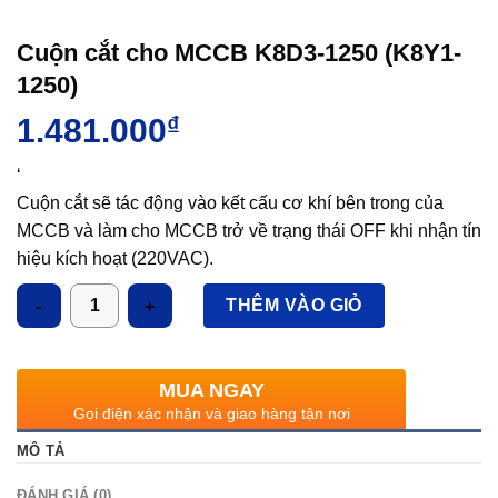
Cuộn cắt cho MCCB K8D3-1250 (K8Y1-
1250)
1.481.000
₫
‘
Cuộn cắt sẽ tác động vào kết cấu cơ khí bên trong của
MCCB và làm cho MCCB trở về trạng thái OFF khi nhận tín
hiệu kích hoạt (220VAC).
Ứng dụng: ngắt nguồn MCCB từ xa khi xảy ra sự cố như
Số lượng
THÊM VÀO GIỎ
mất pha, sự cố dòng dò, quá nhiệt động cơ, mất một trong
pha điện lưới,..
Giúp đảm bảo an toàn và bảo vệ các thiết bị điện khi có sự
MUA NGAY
cố xảy ra trong hệ thống.
Gọi điện xác nhận và giao hàng tận nơi
MÔ TẢ
ĐÁNH GIÁ (0)