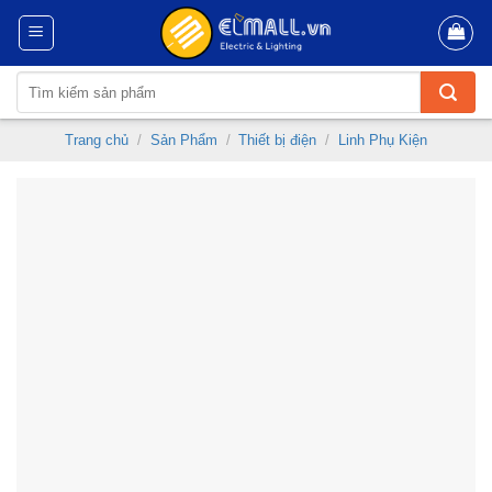
Skip
to
content
Tìm
kiếm:
Trang chủ
/
Sản Phẩm
/
Thiết bị điện
/
Linh Phụ Kiện