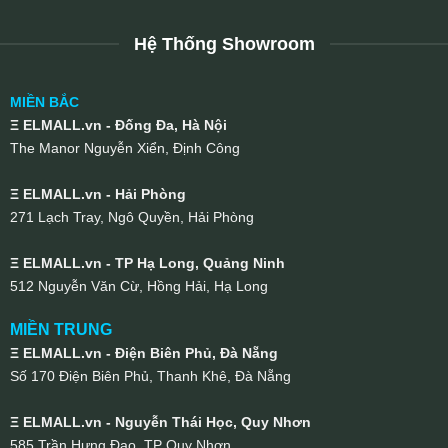
Hệ Thống Showroom
MIỀN BẮC
Ξ ELMALL.vn - Đống Đa, Hà Nội
The Manor Nguyễn Xiển, Định Công
Ξ ELMALL.vn - Hải Phòng
271 Lạch Tray, Ngô Quyền, Hải Phòng
Ξ ELMALL.vn - TP Hạ Long, Quảng Ninh
512 Nguyễn Văn Cừ, Hồng Hải, Hạ Long
MIỀN TRUNG
Ξ ELMALL.vn - Điện Biên Phủ, Đà Nẵng
Số 170 Điện Biên Phủ, Thanh Khê, Đà Nẵng
Ξ ELMALL.vn - Nguyễn Thái Học, Quy Nhơn
585 Trần Hưng Đạo, TP Quy Nhơn