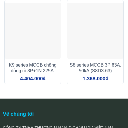
K9 series MCCB chống
S8 series MCCB 3P 63A,
dòng rò 3P+1N 225A,
50kA (S8D3-63)
50kA,
4.404.000
₫
1.368.000
₫
100mA/300mA/500mA
(K9D4-225)
Về chúng tôi
CÔNG TY TNHH THƯƠNG MẠI VÀ DỊCH VỤ VNJ VIỆT NAM