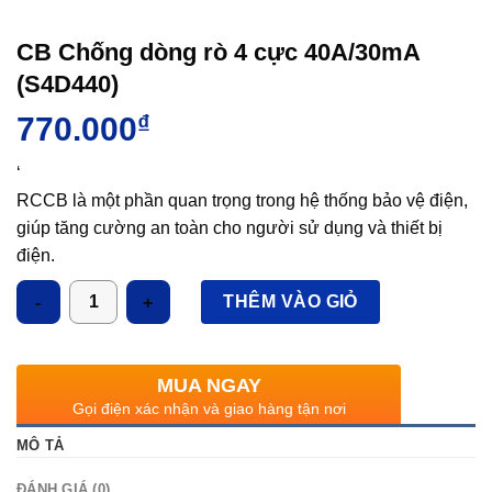
CB Chống dòng rò 4 cực 40A/30mA
(S4D440)
770.000
₫
‘
RCCB là một phần quan trọng trong hệ thống bảo vệ điện,
giúp tăng cường an toàn cho người sử dụng và thiết bị
điện.
RCCB giúp ngăn chặn nguy cơ điện giật do dòng rò, bảo
Số lượng
THÊM VÀO GIỎ
vệ an toàn cho con người trong các khu vực như nhà ở,
văn phòng, và công nghiệp.
RCCB bảo vệ các máy móc và thiết bị khỏi sự cố dòng rò,
MUA NGAY
đặc biệt là khi sử dụng thiết bị điện nặng.
Gọi điện xác nhận và giao hàng tận nơi
Bảo vệ thống điện trong khu vực ẩm ướt: Như nhà tắm,
MÔ TẢ
bếp, hoặc hồ bơi, nơi có nguy cơ cao về sự cố điện.
ĐÁNH GIÁ (0)