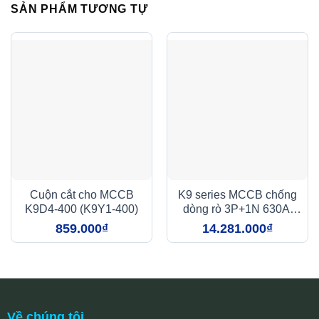
SẢN PHẨM TƯƠNG TỰ
Cuộn cắt cho MCCB
K9 series MCCB chống
K9D4-400 (K9Y1-400)
dòng rò 3P+1N 630A,
65kA,
859.000
₫
14.281.000
₫
100mA/300mA/500mA
(K9D4-630)
Về chúng tôi