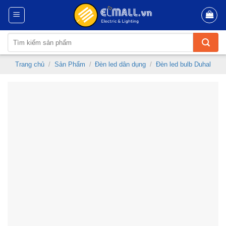
Skip
to
content
Tìm
kiếm:
Trang chủ
/
Sản Phẩm
/
Đèn led dân dụng
/
Đèn led bulb Duhal