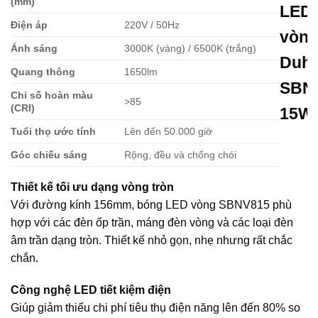
(mm)
LED
Điện áp
220V / 50Hz
vòn
Ánh sáng
3000K (vàng) / 6500K (trắng)
Duha
Quang thông
1650lm
SBN
Chỉ số hoàn màu
>85
(CRI)
15W
Tuổi thọ ước tính
Lên đến 50.000 giờ
Góc chiếu sáng
Rộng, đều và chống chói
Thiết kế tối ưu dạng vòng tròn
Với đường kính 156mm, bóng LED vòng SBNV815 phù
hợp với các đèn ốp trần, máng đèn vòng và các loại đèn
âm trần dạng tròn. Thiết kế nhỏ gọn, nhẹ nhưng rất chắc
chắn.
Công nghệ LED tiết kiệm điện
Giúp giảm thiểu chi phí tiêu thụ điện năng lên đến 80% so