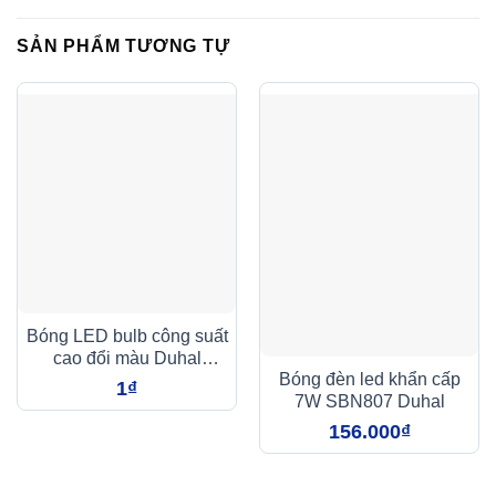
SẢN PHẨM TƯƠNG TỰ
Bóng LED bulb công suất
cao đổi màu Duhal
Bóng đèn led khẩn cấp
SBBM0201 20W
1
₫
7W SBN807 Duhal
156.000
₫