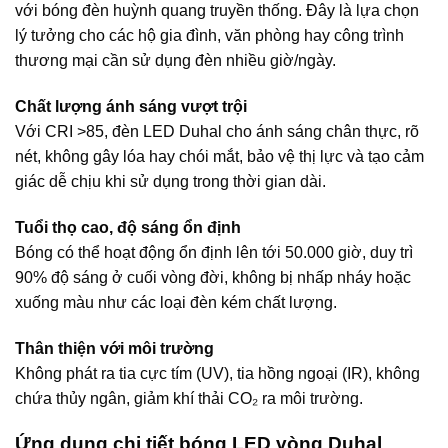
với bóng đèn huỳnh quang truyền thống. Đây là lựa chọn
lý tưởng cho các hộ gia đình, văn phòng hay công trình
thương mại cần sử dụng đèn nhiều giờ/ngày.
Chất lượng ánh sáng vượt trội
Với CRI >85, đèn LED Duhal cho ánh sáng chân thực, rõ
nét, không gây lóa hay chói mắt, bảo vệ thị lực và tạo cảm
giác dễ chịu khi sử dụng trong thời gian dài.
Tuổi thọ cao, độ sáng ổn định
Bóng có thể hoạt động ổn định lên tới 50.000 giờ, duy trì
90% độ sáng ở cuối vòng đời, không bị nhấp nháy hoặc
xuống màu như các loại đèn kém chất lượng.
Thân thiện với môi trường
Không phát ra tia cực tím (UV), tia hồng ngoại (IR), không
chứa thủy ngân, giảm khí thải CO₂ ra môi trường.
Ứng dụng chi tiết bóng LED vòng Duhal