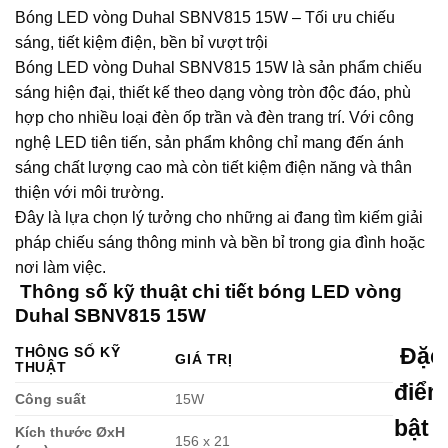
Bóng LED vòng Duhal SBNV815 15W – Tối ưu chiếu
sáng, tiết kiệm điện, bền bỉ vượt trội
Bóng LED vòng Duhal SBNV815 15W là sản phẩm chiếu
sáng hiện đại, thiết kế theo dạng vòng tròn độc đáo, phù
hợp cho nhiều loại đèn ốp trần và đèn trang trí. Với công
nghệ LED tiên tiến, sản phẩm không chỉ mang đến ánh
sáng chất lượng cao mà còn tiết kiệm điện năng và thân
thiện với môi trường.
Đây là lựa chọn lý tưởng cho những ai đang tìm kiếm giải
pháp chiếu sáng thông minh và bền bỉ trong gia đình hoặc
nơi làm việc.
Thông số kỹ thuật chi tiết bóng LED vòng
Duhal SBNV815 15W
Đặc
THÔNG SỐ KỸ
GIÁ TRỊ
THUẬT
điểm
Công suất
15W
bật 
Kích thước ØxH
156 x 21