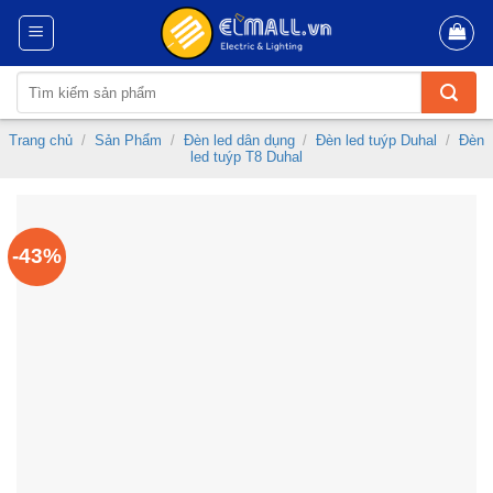
Skip
to
content
Tìm
kiếm:
Trang chủ
/
Sản Phẩm
/
Đèn led dân dụng
/
Đèn led tuýp Duhal
/
Đèn
led tuýp T8 Duhal
-43%