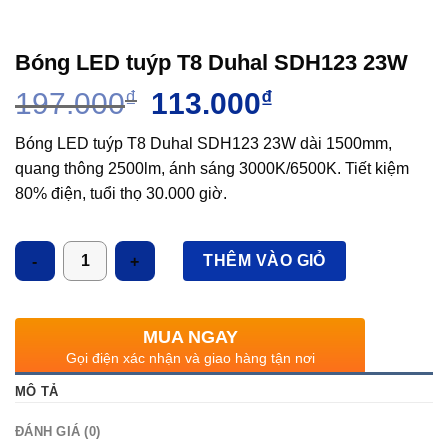
Bóng LED tuýp T8 Duhal SDH123 23W
Giá
Giá
197.000
₫
113.000
₫
gốc
hiện
là:
tại
Bóng LED tuýp T8 Duhal SDH123 23W dài 1500mm,
197.000₫.
là:
quang thông 2500lm, ánh sáng 3000K/6500K. Tiết kiệm
113.000₫.
80% điện, tuổi thọ 30.000 giờ.
Số lượng
THÊM VÀO GIỎ
MUA NGAY
Gọi điện xác nhận và giao hàng tận nơi
MÔ TẢ
ĐÁNH GIÁ (0)