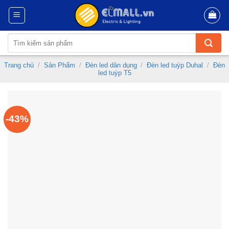
Skip
to
content
Tìm
kiếm:
Trang chủ
/
Sản Phẩm
/
Đèn led dân dụng
/
Đèn led tuýp Duhal
/
Đèn
led tuýp T5
-43%