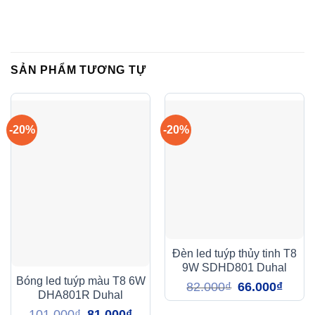
SẢN PHẨM TƯƠNG TỰ
-20%
-20%
Đèn led tuýp thủy tinh T8
9W SDHD801 Duhal
Bóng led tuýp màu T8 6W
Giá
Giá
82.000
₫
66.000
₫
gốc
hiện
DHA801R Duhal
là:
tại
82.000₫.
là:
Giá
Giá
101.000
₫
81.000
₫