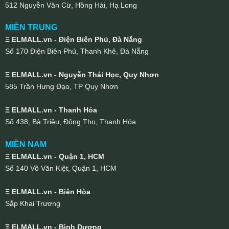
512 Nguyễn Văn Cừ, Hồng Hải, Hạ Long
MIỀN TRUNG
Ξ ELMALL.vn - Điện Biên Phủ, Đà Nẵng
Số 170 Điện Biên Phủ, Thanh Khê, Đà Nẵng
Ξ ELMALL.vn - Nguyễn Thái Học, Quy Nhơn
585 Trần Hưng Đạo, TP Quy Nhơn
Ξ ELMALL.vn - Thanh Hóa
Số 438, Bà Triệu, Đông Thọ, Thanh Hóa
MIỀN NAM
Ξ ELMALL.vn - Quận 1, HCM
Số 140 Võ Văn Kiệt, Quận 1, HCM
Ξ ELMALL.vn - Biên Hòa
Sắp Khai Trương
Ξ ELMALL.vn - Bình Dương