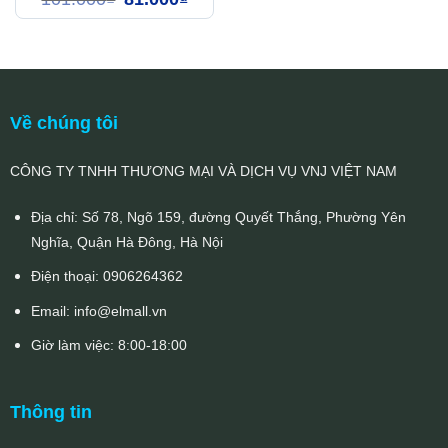
66.000
gốc
hiện
là:
tại
101.000₫.
là:
81.000₫.
Về chúng tôi
CÔNG TY TNHH THƯƠNG MẠI VÀ DỊCH VỤ VNJ VIỆT NAM
Địa chỉ: Số 78, Ngõ 159, đường Quyết Thắng, Phường Yên
Nghĩa, Quận Hà Đông, Hà Nội
Điện thoại:
0906264362
Email:
info@elmall.vn
Giờ làm việc: 8:00-18:00
Thông tin