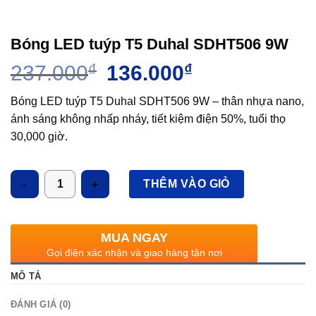
Bóng LED tuýp T5 Duhal SDHT506 9W
Giá
Giá
237.000
₫
136.000
₫
gốc
hiện
là:
tại
Bóng LED tuýp T5 Duhal SDHT506 9W – thân nhựa nano,
237.000₫.
là:
ánh sáng không nhấp nháy, tiết kiệm điện 50%, tuổi thọ
136.000₫.
30,000 giờ.
Số lượng
THÊM VÀO GIỎ
MUA NGAY
Gọi điện xác nhận và giao hàng tận nơi
MÔ TẢ
ĐÁNH GIÁ (0)