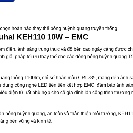
ọn hoàn hảo thay thế bóng huỳnh quang truyền thống
Duhal KEH110 10W – EMC
kiệm điện, ánh sáng trung thực và độ bền cao ngày càng được ch
giải pháp tối ưu thay thế cho các dòng bóng huỳnh quang T5
uang thông 1100lm, chỉ số hoàn màu CRI >85, mang đến ánh s
sử dụng công nghệ LED tiên tiến kết hợp EMC, đảm bảo ánh sá
iễu điện từ, rất phù hợp cho cả gia đình lẫn công trình thương 
 lần bóng huỳnh quang, an toàn và thân thiện môi trường, KEH
sáng bền vững và kinh tế.