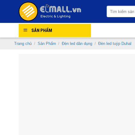
Skip
Tìm
to
kiếm:
content
SẢN PHẨM
Trang chủ
/
Sản Phẩm
/
Đèn led dân dụng
/
Đèn led tuýp Duhal