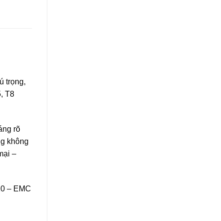
ú trọng,
, T8
áng rõ
ng không
mại –
110 – EMC