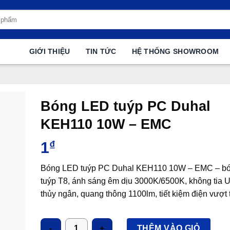
GIỚI THIỆU
TIN TỨC
HỆ THỐNG SHOWROOM
Bóng LED tuýp PC Duhal
KEH110 10W – EMC
1
₫
Bóng LED tuýp PC Duhal KEH110 10W – EMC – b
tuýp T8, ánh sáng êm dịu 3000K/6500K, không tia 
thủy ngân, quang thông 1100lm, tiết kiệm điện vượt t
Số lượng
THÊM VÀO GIỎ