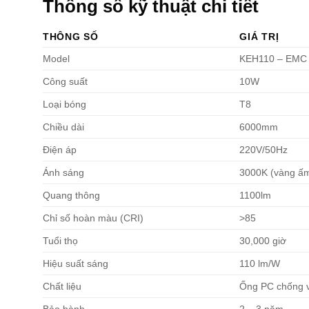
Thông số kỹ thuật chi tiết
THÔNG SỐ
GIÁ TRỊ
Model
KEH110 – EMC
Công suất
10W
Loại bóng
T8
Chiều dài
6000mm
Điện áp
220V/50Hz
Ánh sáng
3000K (vàng ấm
Quang thông
1100lm
Chỉ số hoàn màu (CRI)
>85
Tuổi thọ
30,000 giờ
Hiệu suất sáng
110 lm/W
Chất liệu
Ống PC chống v
Bảo hành
2 – 3 năm