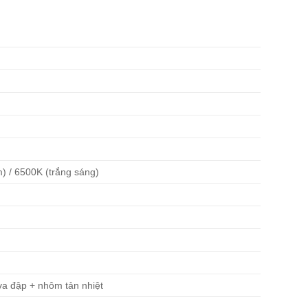
) / 6500K (trắng sáng)
a đập + nhôm tản nhiệt