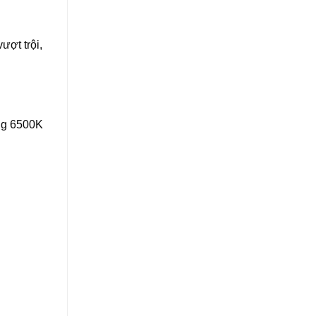
ượt trội,
ắng 6500K