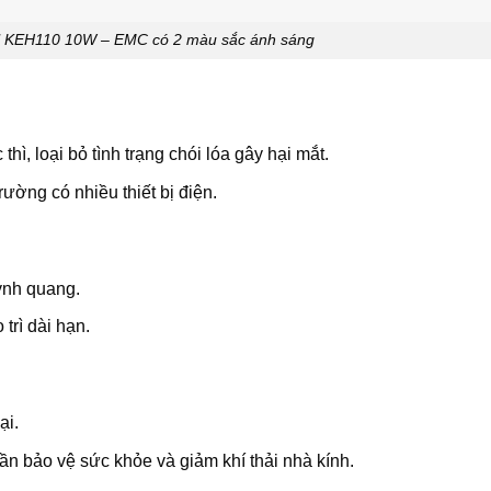
l KEH110 10W – EMC có 2 màu sắc ánh sáng
, loại bỏ tình trạng chói lóa gây hại mắt.
rường có nhiều thiết bị điện.
ỳnh quang.
 trì dài hạn.
ại.
ần bảo vệ sức khỏe và giảm khí thải nhà kính.