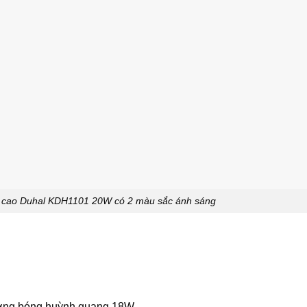
 cao Duhal KDH1101 20W có 2 màu sắc ánh sáng
ơng bóng huỳnh quang 18W.