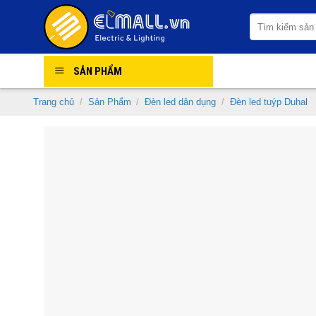
Skip
Tìm
to
kiếm:
content
SẢN PHẨM
Trang chủ
/
Sản Phẩm
/
Đèn led dân dụng
/
Đèn led tuýp Duhal