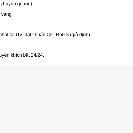
ng huỳnh quang)
ố vàng
hát tia UV, đạt chuẩn CE, RoHS (giả định)
yến khích bật 24/24.