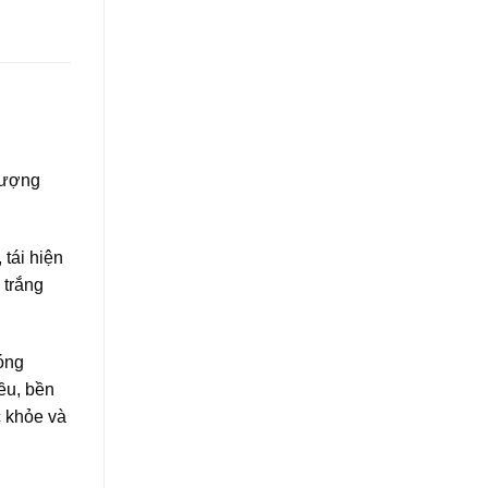
lượng
tái hiện
 trắng
bóng
ều, bền
c khỏe và