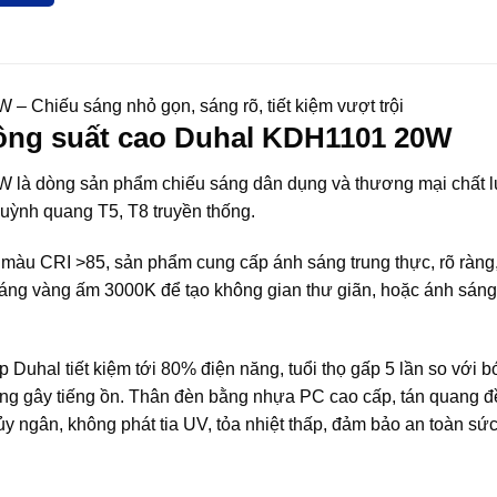
 Chiếu sáng nhỏ gọn, sáng rõ, tiết kiệm vượt trội
công suất cao Duhal KDH1101 20W
 là dòng sản phẩm chiếu sáng dân dụng và thương mại chất 
uỳnh quang T5, T8 truyền thống.
màu CRI >85, sản phẩm cung cấp ánh sáng trung thực, rõ ràng, 
áng vàng ấm 3000K để tạo không gian thư giãn, hoặc ánh sáng
Duhal tiết kiệm tới 80% điện năng, tuổi thọ gấp 5 lần so với 
ông gây tiếng ồn. Thân đèn bằng nhựa PC cao cấp, tán quang đ
y ngân, không phát tia UV, tỏa nhiệt thấp, đảm bảo an toàn sứ