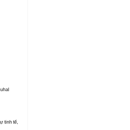
Duhal
 tinh tế,