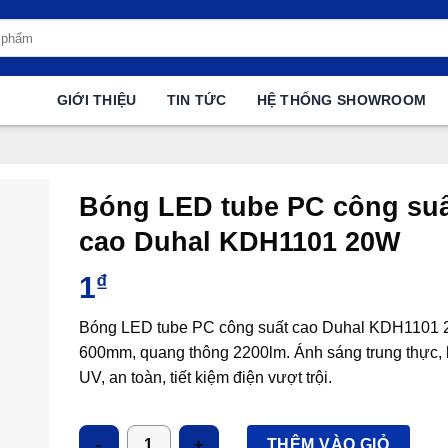
GIỚI THIỆU
TIN TỨC
HỆ THỐNG SHOWROOM
Bóng LED tube PC công suấ
cao Duhal KDH1101 20W
1
₫
Bóng LED tube PC công suất cao Duhal KDH1101 
600mm, quang thông 2200lm. Ánh sáng trung thực, 
UV, an toàn, tiết kiệm điện vượt trội.
Số lượng
THÊM VÀO GIỎ