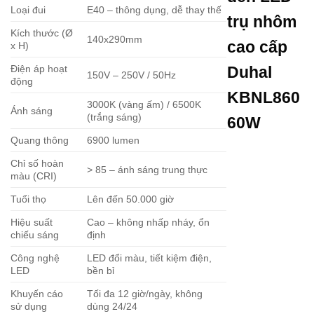
Loại đui
E40 – thông dụng, dễ thay thế
trụ nhôm
Kích thước (Ø
140x290mm
cao cấp
x H)
Điện áp hoạt
Duhal
150V – 250V / 50Hz
động
KBNL860
3000K (vàng ấm) / 6500K
Ánh sáng
(trắng sáng)
60W
Quang thông
6900 lumen
Chỉ số hoàn
> 85 – ánh sáng trung thực
màu (CRI)
Tuổi thọ
Lên đến 50.000 giờ
Hiệu suất
Cao – không nhấp nháy, ổn
chiếu sáng
định
Công nghệ
LED đổi màu, tiết kiệm điện,
LED
bền bỉ
Khuyến cáo
Tối đa 12 giờ/ngày, không
sử dụng
dùng 24/24