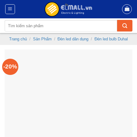
Skip
to
content
Tìm
kiếm:
Trang chủ
/
Sản Phẩm
/
Đèn led dân dụng
/
Đèn led bulb Duhal
-20%