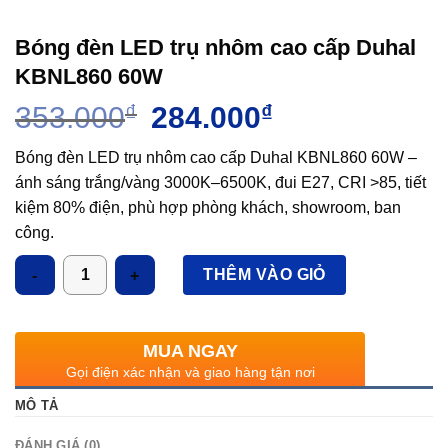
Bóng đèn LED trụ nhôm cao cấp Duhal
KBNL860 60W
Giá
Giá
353.000
₫
284.000
₫
gốc
hiện
là:
tại
Bóng đèn LED trụ nhôm cao cấp Duhal KBNL860 60W –
353.000₫.
là:
ánh sáng trắng/vàng 3000K–6500K, đui E27, CRI >85, tiết
284.000₫.
kiệm 80% điện, phù hợp phòng khách, showroom, ban
công.
Số lượng
THÊM VÀO GIỎ
MUA NGAY
Gọi điện xác nhận và giao hàng tận nơi
MÔ TẢ
ĐÁNH GIÁ (0)