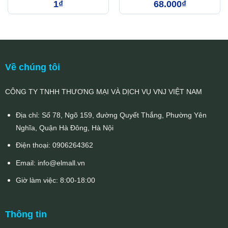
SBBM0031/KBBM0031
1
₫
68.000
₫
3W
Về chúng tôi
CÔNG TY TNHH THƯƠNG MẠI VÀ DỊCH VỤ VNJ VIỆT NAM
Địa chỉ: Số 78, Ngõ 159, đường Quyết Thắng, Phường Yên
Nghĩa, Quận Hà Đông, Hà Nội
Điện thoại:
0906264362
Email:
info@elmall.vn
Giờ làm việc: 8:00-18:00
Thông tin