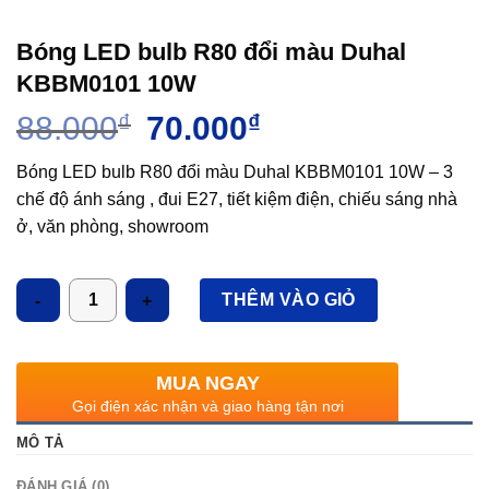
Bóng LED bulb R80 đổi màu Duhal
KBBM0101 10W
Giá
Giá
88.000
₫
70.000
₫
gốc
hiện
là:
tại
Bóng LED bulb R80 đổi màu Duhal KBBM0101 10W – 3
88.000₫.
là:
chế độ ánh sáng , đui E27, tiết kiệm điện, chiếu sáng nhà
70.000₫.
ở, văn phòng, showroom
Số lượng
THÊM VÀO GIỎ
MUA NGAY
Gọi điện xác nhận và giao hàng tận nơi
MÔ TẢ
ĐÁNH GIÁ (0)