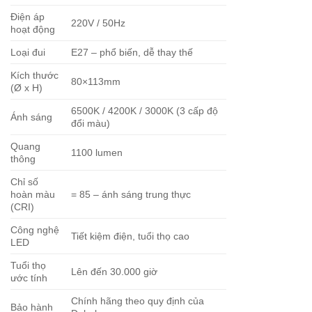
Điện áp
220V / 50Hz
hoạt động
Loại đui
E27 – phổ biến, dễ thay thế
Kích thước
80×113
mm
(Ø x H)
6500K / 4200K / 3000K (3 cấp độ
Ánh sáng
đổi màu)
Quang
1100 lumen
thông
Chỉ số
hoàn màu
= 85 – ánh sáng trung thực
(CRI)
Công nghệ
Tiết kiệm điện, tuổi thọ cao
LED
Tuổi thọ
Lên đến 30.000 giờ
ước tính
Chính hãng theo quy định của
Bảo hành