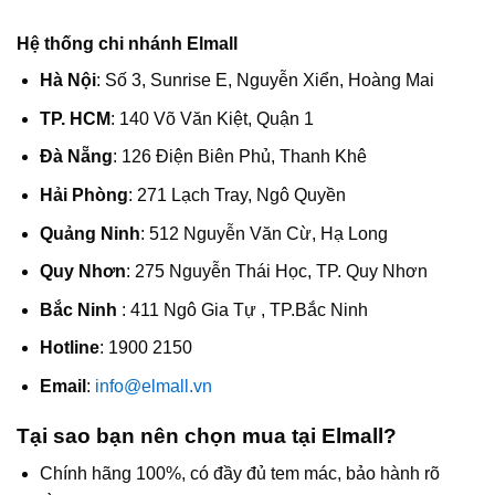
Hệ thống chi nhánh Elmall
Hà Nội
: Số 3, Sunrise E, Nguyễn Xiển, Hoàng Mai
TP. HCM
: 140 Võ Văn Kiệt, Quận 1
Đà Nẵng
: 126 Điện Biên Phủ, Thanh Khê
Hải Phòng
: 271 Lạch Tray, Ngô Quyền
Quảng Ninh
: 512 Nguyễn Văn Cừ, Hạ Long
Quy Nhơn
: 275 Nguyễn Thái Học, TP. Quy Nhơn
Bắc Ninh
: 411 Ngô Gia Tự , TP.Bắc Ninh
Hotline
: 1900 2150
Email
:
info@elmall.vn
Tại sao bạn nên chọn mua tại Elmall?
Chính hãng 100%, có đầy đủ tem mác, bảo hành rõ