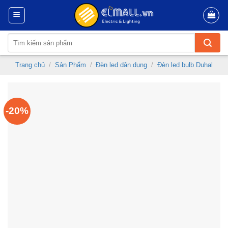
Skip
to
content
Tìm
kiếm:
Trang chủ
/
Sản Phẩm
/
Đèn led dân dụng
/
Đèn led bulb Duhal
-20%