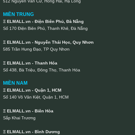
512 Nguyễn Văn Cừ, Hồng Hải, Hạ Long
MIỀN TRUNG
Ξ ELMALL.vn - Điện Biên Phủ, Đà Nẵng
Số 170 Điện Biên Phủ, Thanh Khê, Đà Nẵng
Ξ ELMALL.vn - Nguyễn Thái Học, Quy Nhơn
585 Trần Hưng Đạo, TP Quy Nhơn
Ξ ELMALL.vn - Thanh Hóa
Số 438, Bà Triệu, Đông Thọ, Thanh Hóa
MIỀN NAM
Ξ ELMALL.vn - Quận 1, HCM
Số 140 Võ Văn Kiệt, Quận 1, HCM
Ξ ELMALL.vn - Biên Hòa
Sắp Khai Trương
Ξ ELMALL.vn - Bình Dương