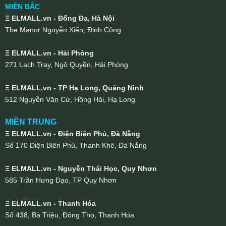
MIỀN BẮC
Ξ ELMALL.vn - Đống Đa, Hà Nội
The Manor Nguyễn Xiển, Định Công
Ξ ELMALL.vn - Hải Phòng
271 Lạch Tray, Ngô Quyền, Hải Phòng
Ξ ELMALL.vn - TP Hạ Long, Quảng Ninh
512 Nguyễn Văn Cừ, Hồng Hải, Hạ Long
MIỀN TRUNG
Ξ ELMALL.vn - Điện Biên Phủ, Đà Nẵng
Số 170 Điện Biên Phủ, Thanh Khê, Đà Nẵng
Ξ ELMALL.vn - Nguyễn Thái Học, Quy Nhơn
585 Trần Hưng Đạo, TP Quy Nhơn
Ξ ELMALL.vn - Thanh Hóa
Số 438, Bà Triệu, Đông Thọ, Thanh Hóa